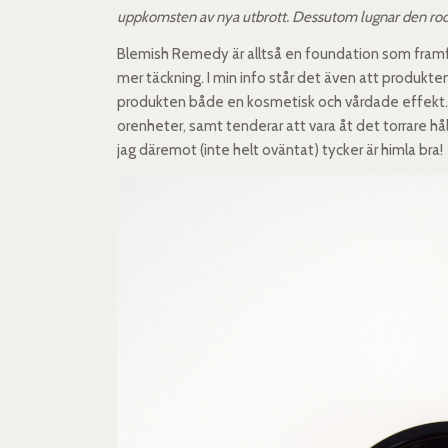
uppkomsten av nya utbrott. Dessutom lugnar den rodn
Blemish Remedy är alltså en foundation som framfö
mer täckning. I min info står det även att produkten 
produkten både en kosmetisk och vårdade effekt. 
orenheter, samt tenderar att vara åt det torrare h
jag däremot (inte helt oväntat) tycker är himla bra!