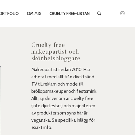
ORTFOLIO
OM MIG
CRUELTY FREE-LISTAN
Cruelty free
makeupartist och
skönhetsbloggare
Makeupartist sedan 2010. Har
arbetat med allt från direktsänd
TV till reklam och mode till
bröllopsmakeuper och festsmink.
Allt jag skriver om är cruelty free
(inte djurtestat) och majoriteten
av produkter som syns här är
veganska. Se specifika inlägg för
exakt info.