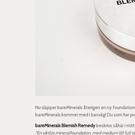
Nu släpper bareMinerals återigen en ny foundation –
bareMinerals kommer med i basväg! Du som har prob
bareMinerals Blemish Remedy
beskrivs såhär i mitt
“En viktlös mineralfoundation, med medium till full