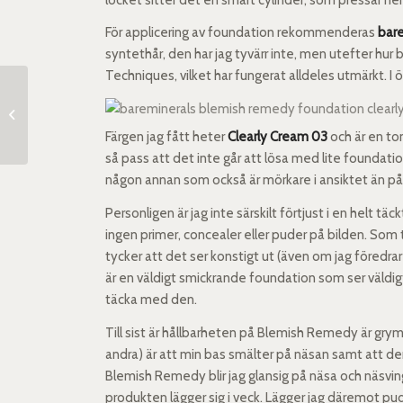
För applicering av foundation rekommenderas
bare
syntethår, den har jag tyvärr inte, men utefter hur 
Techniques, vilket har fungerat alldeles utmärkt. I 
Makeuplook: Oh, no, no, no, you’re a
rock ‘n’ roll suicid...
Färgen jag fått heter
Clearly Cream 03
och är en ton
så pass att det inte går att lösa med lite foundatio
någon annan som också är mörkare i ansiktet än på 
Personligen är jag inte särskilt förtjust i en helt tä
ingen primer, concealer eller puder på bilden. Som t
tycker att det ser konstigt ut (även om jag föredrar a
är en väldigt smickrande foundation som ser väldig
täcka med den.
Till sist är hållbarheten på Blemish Remedy är gry
andra) är att min bas smälter på näsan samt att den 
Blemish Remedy blir jag glansig på näsa och näsvin
produkten lägger sig i veck. Lägger jag däremot p