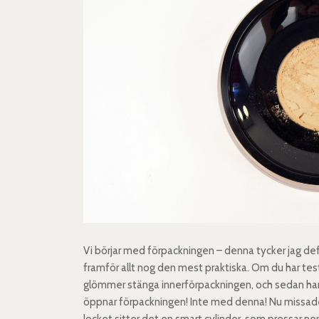
Vi börjar med förpackningen – denna tycker jag def
framför allt nog den mest praktiska. Om du har test
glömmer stänga innerförpackningen, och sedan har 
öppnar förpackningen! Inte med denna! Nu missade 
locket sitter det en smart cylinder, som pressar ner 