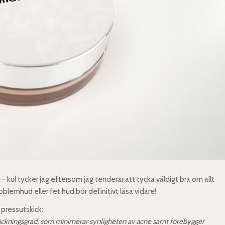
 kul tycker jag eftersom jag tenderar att tycka väldigt bra om allt
lemhud eller fet hud bör definitivt läsa vidare!
 pressutskick:
 täckningsgrad, som minimerar synligheten av acne samt förebygger