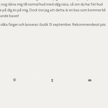
 nog räkna mig till normal hud med oljig näsa, så om du har fet hud
 på dig än på mig. Dock tror jag att detta är en bas som kommer bli
tande baser!
11 olika färger och lanseras i butik 15 september. Rekommenderat pris