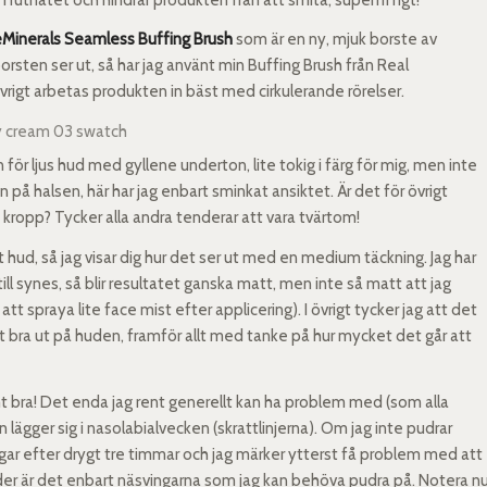
Minerals Seamless Buffing Brush
som är en ny, mjuk borste av
borsten ser ut, så har jag använt min Buffing Brush från Real
övrigt arbetas produkten in bäst med cirkulerande rörelser.
 för ljus hud med gyllene underton, lite tokig i färg för mig, men inte
n på halsen, här har jag enbart sminkat ansiktet. Är det för övrigt
kropp? Tycker alla andra tenderar att vara tvärtom!
ckt hud, så jag visar dig hur det ser ut med en medium täckning. Jag har
ill synes, så blir resultatet ganska matt, men inte så matt att jag
tt spraya lite face mist efter applicering). I övrigt tycker jag att det
t bra ut på huden, framför allt med tanke på hur mycket det går att
mt bra! Det enda jag rent generellt kan ha problem med (som alla
lägger sig i nasolabialvecken (skrattlinjerna). Om jag inte pudrar
gar efter drygt tre timmar och jag märker ytterst få problem med att
uder är det enbart näsvingarna som jag kan behöva pudra på. Notera n