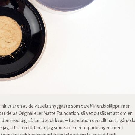
initivt är en av de visuellt snyggaste som bareMinerals släppt, men
at deras Original eller Matte Foundation, så vet du säkert att om en
den med dig, så kan det bli kaos – foundation överallt nästa gång d
jag att ta en bild innan jag smutsade ner förpackningen, men i
i rutnätet och hindrar produkten från att smita, superfiffigt!