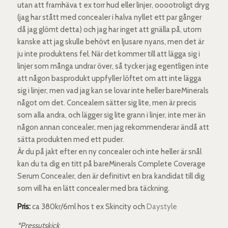
utan att framhäva t ex torr hud eller linjer, ooootroligt dryg
(jag har stått med concealer i halva nyllet ett par gånger
då jag glömt detta) och jag har inget att gnälla på, utom
kanske att jag skulle behövt en ljusare nyans, men det är
ju inte produktens fel. När det kommer till att lägga sig i
linjer som många undrar över, så tycker jag egentligen inte
att någon basprodukt uppfyller löftet om att inte lägga
sig i linjer, men vad jag kan se lovar inte heller bareMinerals
något om det. Concealern sätter sig lite, men är precis
som alla andra, och lägger sig lite grann i linjer, inte mer än
någon annan concealer, men jag rekommenderar ändå att
sätta produkten med ett puder.
Är du på jakt efter en ny concealer och inte heller är snål
kan du ta dig en titt på bareMinerals Complete Coverage
Serum Concealer, den är definitivt en bra kandidat till dig
som vill ha en lätt concealer med bra täckning.
Pris:
ca 380kr/6ml hos t ex Skincity och
Daystyle
*Pressutskick