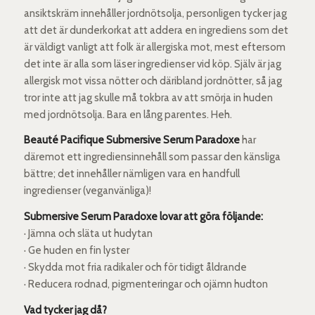
ansiktskräm innehåller jordnötsolja, personligen tycker jag
att det är dunderkorkat att addera en ingrediens som det
är väldigt vanligt att folk är allergiska mot, mest eftersom
det inte är alla som läser ingredienser vid köp. Själv är jag
allergisk mot vissa nötter och däribland jordnötter, så jag
tror inte att jag skulle må tokbra av att smörja in huden
med jordnötsolja. Bara en lång parentes. Heh.
Beauté Pacifique Submersive Serum Paradoxe
har
däremot ett ingrediensinnehåll som passar den känsliga
bättre; det innehåller nämligen vara en handfull
ingredienser (veganvänliga)!
Submersive Serum Paradoxe lovar att göra följande:
· Jämna och släta ut hudytan
· Ge huden en fin lyster
· Skydda mot fria radikaler och för tidigt åldrande
· Reducera rodnad, pigmenteringar och ojämn hudton
Vad tycker jag då?