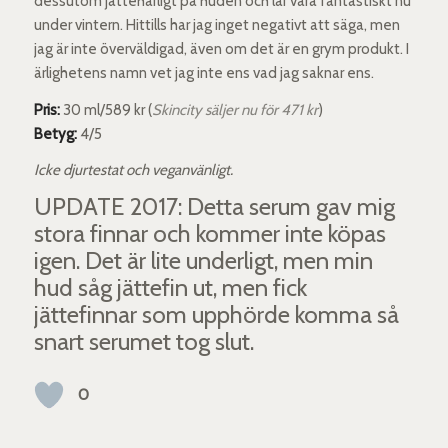
dessutom jättehärligt på huden och lär vara fantastiskt nu
under vintern. Hittills har jag inget negativt att säga, men
jag är inte överväldigad, även om det är en grym produkt. I
ärlighetens namn vet jag inte ens vad jag saknar ens.
Pris:
30 ml/589 kr (
Skincity säljer nu för 471 kr
)
Betyg:
4/5
Icke djurtestat och veganvänligt.
UPDATE 2017: Detta serum gav mig
stora finnar och kommer inte köpas
igen. Det är lite underligt, men min
hud såg jättefin ut, men fick
jättefinnar som upphörde komma så
snart serumet tog slut.
0