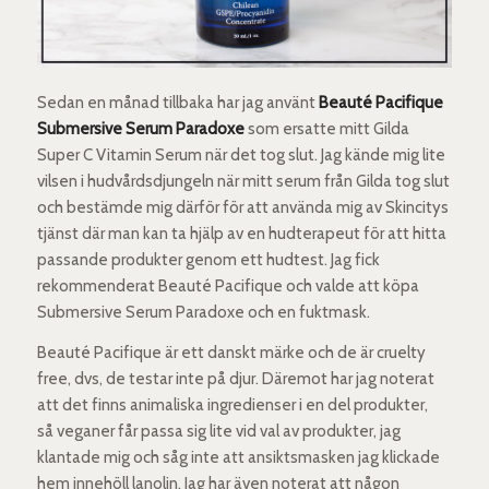
Sedan en månad tillbaka har jag använt
Beauté Pacifique
Submersive Serum Paradoxe
som ersatte mitt Gilda
Super C Vitamin Serum när det tog slut. Jag kände mig lite
vilsen i hudvårdsdjungeln när mitt serum från Gilda tog slut
och bestämde mig därför för att använda mig av Skincitys
tjänst där man kan ta hjälp av en hudterapeut för att hitta
passande produkter genom ett hudtest. Jag fick
rekommenderat Beauté Pacifique och valde att köpa
Submersive Serum Paradoxe och en fuktmask.
Beauté Pacifique är ett danskt märke och de är cruelty
free, dvs, de testar inte på djur. Däremot har jag noterat
att det finns animaliska ingredienser i en del produkter,
så veganer får passa sig lite vid val av produkter, jag
klantade mig och såg inte att ansiktsmasken jag klickade
hem innehöll lanolin. Jag har även noterat att någon