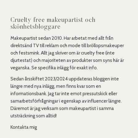
Cruelty free makeupartist och
skönhetsbloggare
Makeupartist sedan 2010. Har arbetat med allt från
direktsänd TV till reklam och mode till bröllopsmakeuper
och festsmink. Allt jag skriver om är cruelty free (inte
djurtestat) och majoriteten av produkter som syns här är
veganska. Se specifika inlägg för exakt info.
Sedan årsskiftet 2023/2024 uppdateras bloggen inte
längre med nya inlägg, men finns kvar som en
informationsbank. Jag tar inte emot pressutskick eller
samarbetsförfrågningar i egenskap av influencer längre.
Däremot är jag verksam som makeupartist i samma
utsträckning som alltid!
Kontakta mig