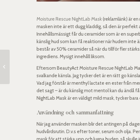
Moisture Rescue NightLab Mask
(reklamlänk) är en
masken inte är ett dugg kladdig, så den är perfekt a
Innehållsmässigt får du ceramider som är en superb
känslig hud som kan få reaktioner när hudem inte är 
består av 50% ceramider så när du tillför fler stä
ingrediens. Mysigt innehåll liksom.
Westman Atelier Super
Loaded Tinted
Eftersom BeautyAct Moisture Rescue NightLab Mas
Highlighter
svalkande känsla. Jag tycker det är en rätt go känsl
Vad jag förstår är menthyl lactate en ester från 
det sagt – är du känslig mot mentol kan du ändå få
NightLab Mask är en väldigt mild mask, tycker bara
Användning och sammanfattning
När jag använder masken blir det antingen på dagen
hudvårdsrutin. D.v.s efter toner, serum och olja. Pe
mask för att stärka upp och lugna huden, så skulle