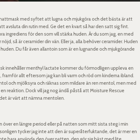
 nattmask med syftet att lugna och mjukgöra och det bästa är att
tt avsluta din rutin med. Ge det en kvart så har den satt sig fint.
ra ingrediens för den som vill stärka huden. Är du som jag, en med
nöjd, så är ceramider din vän. Eller ja, alla behöver ceramider. Huden
rks huden. Du får även allantoin som är en lugnande och mjukgörande
k innehåller menthyl lactate kommer du förmodligen uppleva en
a, framför allt eftersom jag kan bli varm och röd om kinderna ibland.
mentol och mjölksyra och räknas som mildare än ren mentol, men med
 en reaktion. Dock vill jag nog ändå påstå att Moisture Rescue
 det är värt att nämna mentolen.
 över en längre period eller på natten som mitt sista steg i min
rsonligen tycker jag inte att den är superåterfuktande, det är mer en
 inte bara använda den över natten, den gör sig bäst med lite