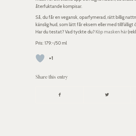
återfuktande kompisar.
Så, du får en vegansk, oparfymerad, rätt billig nat
känslig hud, som lätt får eksem eller med tillfällig
Har du testat? Vad tyckte du?
Köp masken här
(rek
Pris: 179:-/50 ml
+1
Share this entry