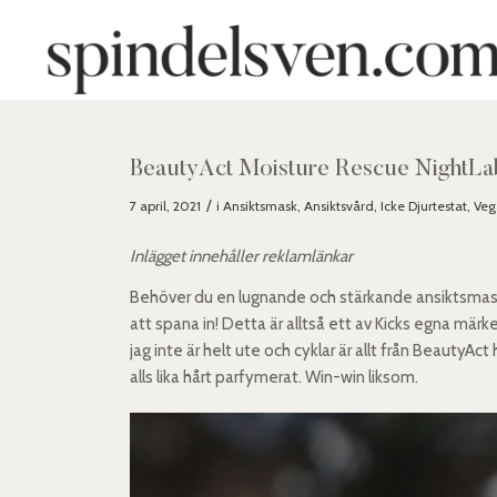
BeautyAct Moisture Rescue NightL
/
7 april, 2021
i
Ansiktsmask
,
Ansiktsvård
,
Icke Djurtestat
,
Veg
Inlägget innehåller reklamlänkar
Behöver du en lugnande och stärkande ansiktsmask?
att spana in! Detta är alltså ett av Kicks egna mär
jag inte är helt ute och cyklar är allt från BeautyAct
alls lika hårt parfymerat. Win-win liksom.