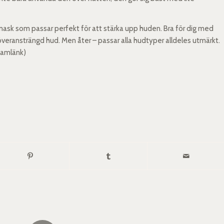
tmask som passar perfekt för att stärka upp huden. Bra för dig med
t överansträngd hud. Men åter – passar alla hudtyper alldeles utmärkt.
lamlänk)