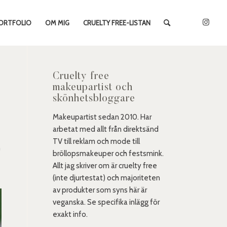
ORTFOLIO
OM MIG
CRUELTY FREE-LISTAN
Cruelty free
makeupartist och
skönhetsbloggare
Makeupartist sedan 2010. Har
arbetat med allt från direktsänd
TV till reklam och mode till
m
bröllopsmakeuper och festsmink.
Allt jag skriver om är cruelty free
(inte djurtestat) och majoriteten
av produkter som syns här är
veganska. Se specifika inlägg för
exakt info.