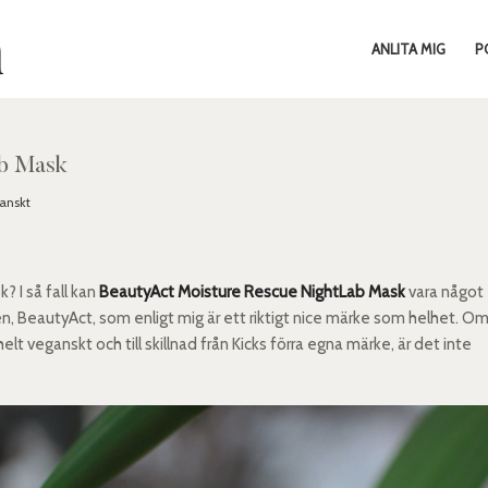
ANLITA MIG
P
ab Mask
anskt
 I så fall kan
BeautyAct Moisture Rescue NightLab Mask
vara något
ken, BeautyAct, som enligt mig är ett riktigt nice märke som helhet. O
 helt veganskt och till skillnad från Kicks förra egna märke, är det inte