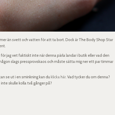
 mer än svett och vatten för att ta bort. Dock är The Body Shop Star
ent.
 för jag vet faktiskt inte när denna pärla landar i butik eller vad den
ag i någon slags pressprovskaos och måste sätta mig ner ett par timmar
an se ut i en sminkning kan du
klicka här
. Vad tycker du om denna?
inte skulle kolla två gånger på?