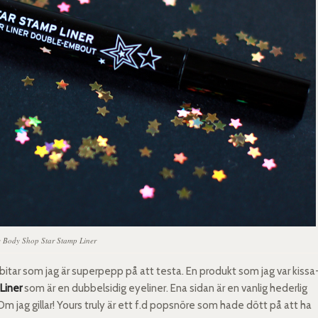
 Body Shop Star Stamp Liner
bitar som jag är superpepp på att testa. En produkt som jag var kissa
Liner
som är en dubbelsidig eyeliner. Ena sidan är en vanlig hederlig
m jag gillar! Yours truly är ett f.d popsnöre som hade dött på att ha