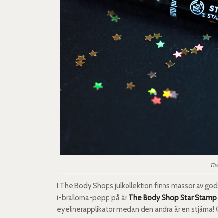
The
I The Body Shops julkollektion finns massor av god
i-brallorna-pepp på är
The Body Shop Star Stamp 
eyelinerapplikator medan den andra är en stjärna! O