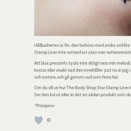
Hållbarheten är fin, den behövs med andra ord lite
Stamp Liner inte vattenfast utan mer vattenresist
Att läsa pressinfo tycks inte riktigt vara min melodi,
kostar eller exakt vad den innehåller. Just nu är j
och sortera och gå genom vad som finns här.
Om du vill se hur The Body Shop Star Stamp Liner k
Ser den kul ut eller är det en sådan produkt som du 
*Pressprov
0