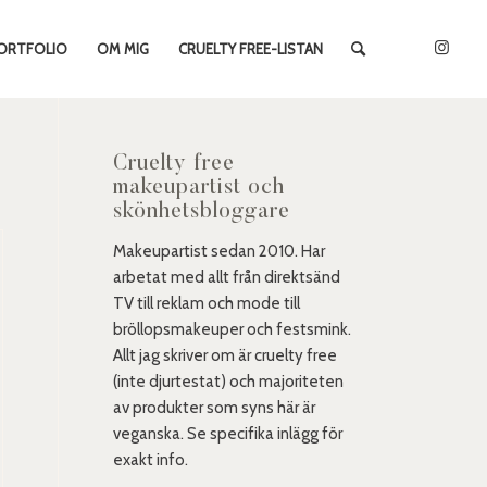
ORTFOLIO
OM MIG
CRUELTY FREE-LISTAN
Cruelty free
makeupartist och
skönhetsbloggare
Makeupartist sedan 2010. Har
arbetat med allt från direktsänd
TV till reklam och mode till
bröllopsmakeuper och festsmink.
Allt jag skriver om är cruelty free
(inte djurtestat) och majoriteten
av produkter som syns här är
veganska. Se specifika inlägg för
exakt info.