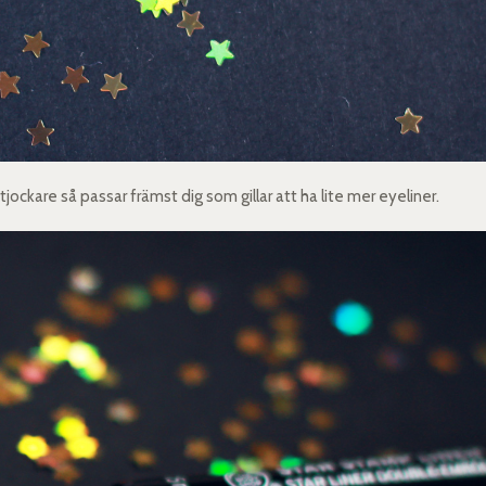
 tjockare så passar främst dig som gillar att ha lite mer eyeliner.