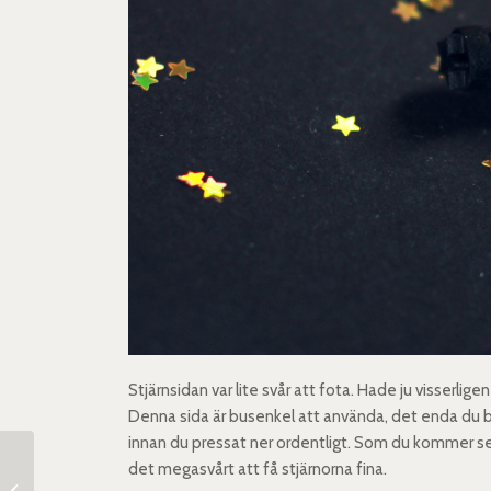
Stjärnsidan var lite svår att fota. Hade ju visserlig
Denna sida är busenkel att använda, det enda du beh
innan du pressat ner ordentligt. Som du kommer se p
det megasvårt att få stjärnorna fina.
Daisy Beauty Rom – dag 2