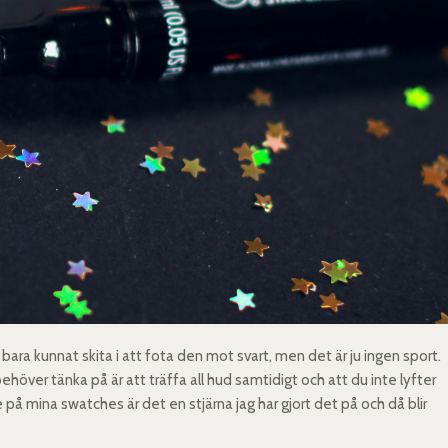
en bara kunnat skita i att fota den mot svart, men det är ju ingen sport.
över tänka på är att träffa all hud samtidigt och att du inte lyfter
å mina swatches är det en stjärna jag har gjort det på och då blir