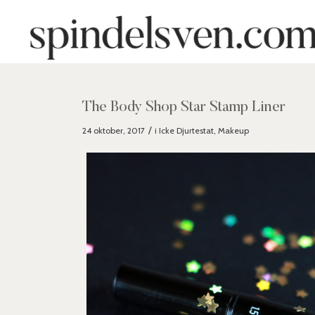
skriver:
skriver:
skriver:
The Body Shop Star Stamp Liner
/
24 oktober, 2017
i
Icke Djurtestat
,
Makeup