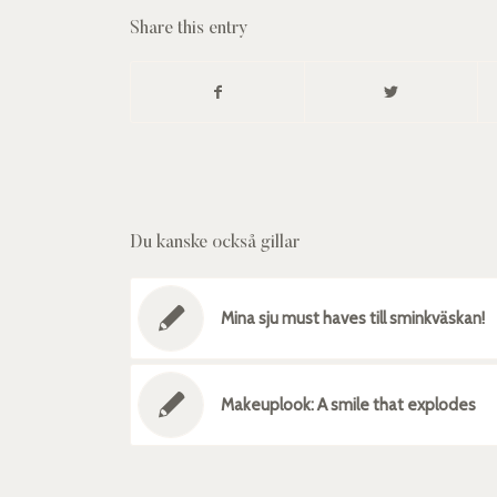
Share this entry
Du kanske också gillar
Mina sju must haves till sminkväskan!
Makeuplook: A smile that explodes