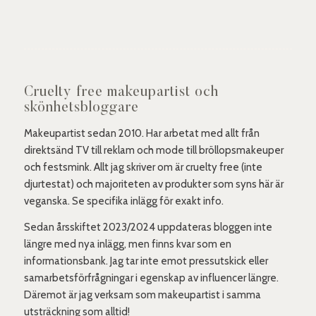
Cruelty free makeupartist och
skönhetsbloggare
Makeupartist sedan 2010. Har arbetat med allt från
direktsänd TV till reklam och mode till bröllopsmakeuper
och festsmink. Allt jag skriver om är cruelty free (inte
djurtestat) och majoriteten av produkter som syns här är
veganska. Se specifika inlägg för exakt info.
Sedan årsskiftet 2023/2024 uppdateras bloggen inte
längre med nya inlägg, men finns kvar som en
informationsbank. Jag tar inte emot pressutskick eller
samarbetsförfrågningar i egenskap av influencer längre.
Däremot är jag verksam som makeupartist i samma
utsträckning som alltid!