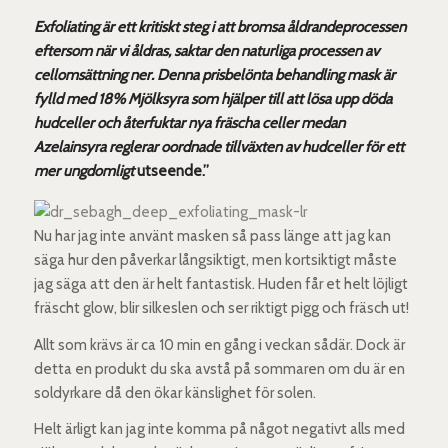
Exfoliating är ett kritiskt steg i att bromsa åldrandeprocessen
eftersom när vi åldras, saktar den naturliga processen av
cellomsättning ner. Denna prisbelönta behandling mask är
fylld med 18% Mjölksyra som hjälper till att lösa upp döda
hudceller och återfuktar nya fräscha celler medan
Azelainsyra reglerar oordnade tillväxten av hudceller för ett
mer ungdomligt
utseende.”
Nu har jag inte använt masken så pass länge att jag kan
säga hur den påverkar långsiktigt, men kortsiktigt måste
jag säga att den är helt fantastisk. Huden får et helt löjligt
fräscht glow, blir silkeslen och ser riktigt pigg och fräsch ut!
Allt som krävs är ca 10 min en gång i veckan sådär. Dock är
detta en produkt du ska avstå på sommaren om du är en
soldyrkare då den ökar känslighet för solen.
Helt ärligt kan jag inte komma på något negativt alls med