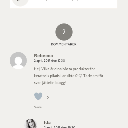
2
KOMMENTARER
Rebecca
2 april, 2017 den 15:30
says:
Hej! Vilka är dina bästa produkter för
keratosis pilaris i ansiktet? 🙂 Tacksam för
svar. Jättefin blogg!
0
Svara
Ida
2 april, 2017 den 19:20