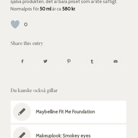
själva produkten, det är bara priset som är lite saftigt.
Normalpris för
50 ml
är ca
580 kr
.
0
Share this entry
Du kanske också gillar
Maybelline Fit Me Foundation
Makeuplook: Smokey eyes