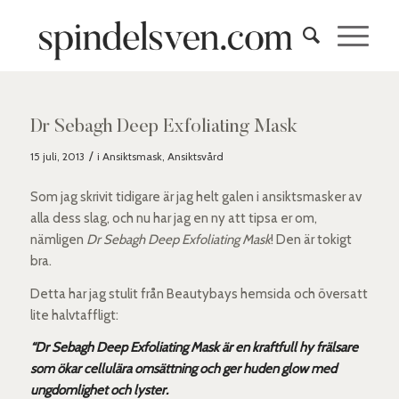
Dr Sebagh Deep Exfoliating Mask
/
15 juli, 2013
i
Ansiktsmask
,
Ansiktsvård
Som jag skrivit tidigare är jag helt galen i ansiktsmasker av
alla dess slag, och nu har jag en ny att tipsa er om,
nämligen
Dr Sebagh Deep Exfoliating Mask
! Den är tokigt
bra.
Detta har jag stulit från Beautybays hemsida och översatt
lite halvtaffligt:
“Dr Sebagh Deep Exfoliating Mask är en kraftfull hy frälsare
som ökar cellulära omsättning och ger huden glow med
ungdomlighet och lyster.