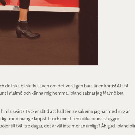
ch det ska bli skitkul även om det verkligen bara är en kortis! Att få
a runt i Malmö och känna mig hemma. Ibland saknar jag Malmö bra
så himla svårt? Tycker alltid att hälften av sakerna jag har med mig är
ndigt med orange läppstift och minst fem olika bruna skuggor.
jor till två-tre dagar, det är väl inte mer än rimligt? Åh gud. Ibland bli