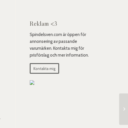
Reklam <3
Spindelsven.com är öppen för
annonsering av passande
varumärken. Kontakta mig för
prisförslag och mer information.
Kontakta mig
Mo
r