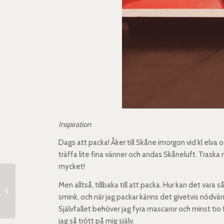
Inspiration
Dags att packa! Åker till Skåne imorgon vid kl elva o
träffa lite fina vänner och andas Skåneluft. Trask
mycket!
Men alltså, tillbaka till att packa. Hur kan det vara 
Maxfactor 2000 Calories
smink, och när jag packar känns det givetvis nödvä
Självfallet behöver jag fyra mascaror och minst tio trö
jag så trött på mig själv.