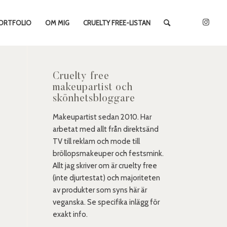
ORTFOLIO
OM MIG
CRUELTY FREE-LISTAN
Cruelty free
makeupartist och
skönhetsbloggare
Makeupartist sedan 2010. Har
arbetat med allt från direktsänd
TV till reklam och mode till
bröllopsmakeuper och festsmink.
Allt jag skriver om är cruelty free
(inte djurtestat) och majoriteten
av produkter som syns här är
veganska. Se specifika inlägg för
exakt info.