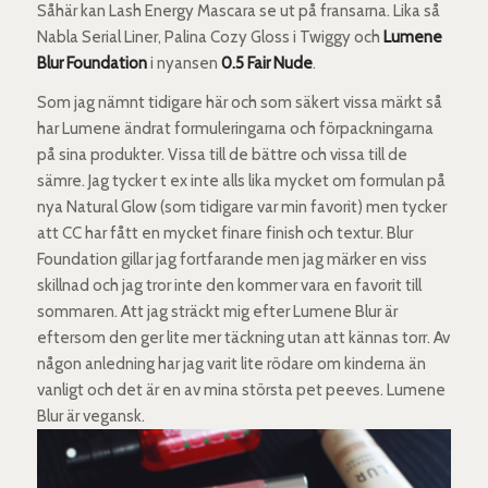
Såhär kan Lash Energy Mascara se ut på fransarna. Lika så
Nabla Serial Liner, Palina Cozy Gloss i Twiggy och
Lumene
Blur Foundation
i nyansen
0.5 Fair Nude
.
Som jag nämnt tidigare här och som säkert vissa märkt så
har Lumene ändrat formuleringarna och förpackningarna
på sina produkter. Vissa till de bättre och vissa till de
sämre. Jag tycker t ex inte alls lika mycket om formulan på
nya Natural Glow (som tidigare var min favorit) men tycker
att CC har fått en mycket finare finish och textur. Blur
Foundation gillar jag fortfarande men jag märker en viss
skillnad och jag tror inte den kommer vara en favorit till
sommaren. Att jag sträckt mig efter Lumene Blur är
eftersom den ger lite mer täckning utan att kännas torr. Av
någon anledning har jag varit lite rödare om kinderna än
vanligt och det är en av mina största pet peeves. Lumene
Blur är vegansk.