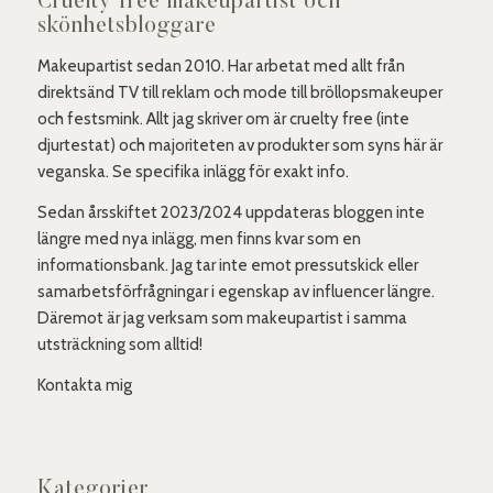
Cruelty free makeupartist och
skönhetsbloggare
Makeupartist sedan 2010. Har arbetat med allt från
direktsänd TV till reklam och mode till bröllopsmakeuper
och festsmink. Allt jag skriver om är cruelty free (inte
djurtestat) och majoriteten av produkter som syns här är
veganska. Se specifika inlägg för exakt info.
Sedan årsskiftet 2023/2024 uppdateras bloggen inte
längre med nya inlägg, men finns kvar som en
informationsbank. Jag tar inte emot pressutskick eller
samarbetsförfrågningar i egenskap av influencer längre.
Däremot är jag verksam som makeupartist i samma
utsträckning som alltid!
Kontakta mig
Kategorier