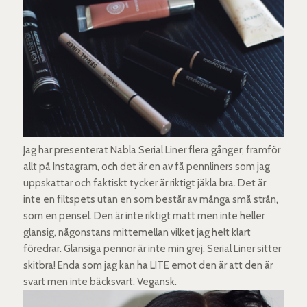
Jag har presenterat Nabla Serial Liner flera gånger, framför
allt på Instagram, och det är en av få pennliners som jag
uppskattar och faktiskt tycker är riktigt jäkla bra. Det är
inte en filtspets utan en som består av många små strån,
som en pensel. Den är inte riktigt matt men inte heller
glansig, någonstans mittemellan vilket jag helt klart
föredrar. Glansiga pennor är inte min grej. Serial Liner sitter
skitbra! Enda som jag kan ha LITE emot den är att den är
svart men inte bäcksvart. Vegansk.