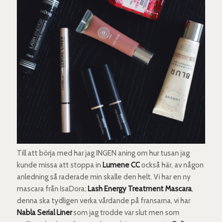
Till att börja med har jag INGEN aning om hur tusan jag
kunde missa att stoppa in
Lumene CC
också här, av någon
anledning så raderade min skalle den helt. Vi har en ny
mascara från IsaDora;
Lash Energy Treatment Mascara
,
denna ska tydligen verka vårdande på fransarna, vi har
Nabla Serial Liner
som jag trodde var slut men som