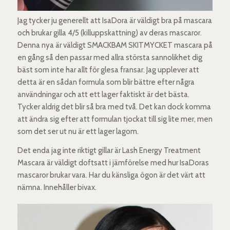
Jag tycker ju generellt att IsaDora är väldigt bra på mascara
och brukar gilla 4/5 (killuppskattning) av deras mascaror.
Denna nya är väldigt SMACKBAM SKITMYCKET mascara på
en gång så den passar med allra största sannolikhet dig
bäst som inte har allt för glesa fransar. Jag upplever att
detta är en sådan formula som blir bättre efter några
användningar och att ett lager faktiskt är det bästa.
Tycker aldrig det blir så bra med två. Det kan dock komma
att ändra sig efter att formulan tjockat till sig lite mer, men
som det ser ut nu är ett lager lagom.
Det enda jag inte riktigt gillar är Lash Energy Treatment
Mascara är väldigt doftsatt i jämförelse med hur IsaDoras
mascaror brukar vara. Har du känsliga ögon är det värt att
nämna. Innehåller bivax.