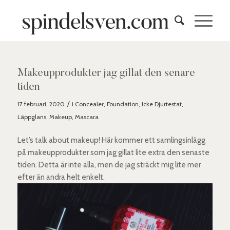
Makeupprodukter jag gillat den senare
tiden
/
17 februari, 2020
i
Concealer
,
Foundation
,
Icke Djurtestat
,
Läppglans
,
Makeup
,
Mascara
Let’s talk about makeup! Här kommer ett samlingsinlägg
på makeupprodukter som jag gillat lite extra den senaste
tiden. Detta är inte alla, men de jag sträckt mig lite mer
efter än andra helt enkelt.