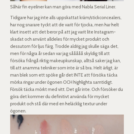
Såhär fin eyeliner kan man göra med Nabla Serial Liner.
Tidigare har jag inte alls uppskattat kräm/stickconcealers,
har nog snarare tyckt att de varit för tjocka, men har helt
klart insett att det beror på att jag varit lite Instagram-
skadat och använt alldeles för mycket produkt och
dessutom för ljus färg. Trodde aldrig jag skulle säga det,
men för några år sedan var jag sååååå skyldig till att
försöka frångå riktig makeupkunskap, alltså saker jag kan,
till att anamma tekniker som inte är så bra. Helt ärligt, är
man blek som ett spöke går det INTE att försöka täcka
mörka ringar under ögonen OCH highlighta samtidigt.
Försök täcka mörkt med vitt. Det går inte. Och försöker du
göra det kommer du definitivt använda för mycket
produkt och stå där med en heläcklig textur under
ögonen.