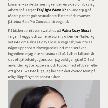
kommer visa detta mer ingående i en video om bas jag
arbetar på. Färgen
Fair/Light Warm 02
använder jag på
rödare partier, gult neutraliserar lättare röda nyanser
jättebra. BarePro Concealer är vegansk.
På bilden ser ni även swatches på
Palina Cozy Gloss
i
färgen Twiggy och Lumene Blur i nyansen Fair Nude. Jag
vet inte om Palinas Cozy Gloss är vegansk, kan inte se
något uppenbart ickeveganskt i inci, men ser även
ingredienser jag inte har asbra koll på. I vilket fall som är
det ett jättehärligt glans som jag verkligen gillar! Oftast
använder jag lite läppenna och toppar med ett balm eller
ett gloss. Ska inte ljuga, jag har helt klart överdoserat på
roliga läppfärger de senaste åren.