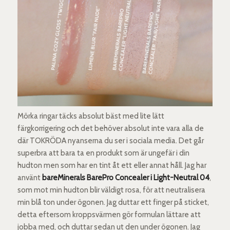
Mörka ringar täcks absolut bäst med lite lätt
färgkorrigering och det behöver absolut inte vara alla de
där TOKRÖDA nyanserna du ser i sociala media. Det går
superbra att bara ta en produkt som är ungefär i din
hudton men som har en tint åt ett eller annat håll. Jag har
använt
bareMinerals BarePro Concealer i Light-Neutral 04
,
som mot min hudton blir väldigt rosa, för att neutralisera
min blå ton under ögonen. Jag duttar ett finger på sticket,
detta eftersom kroppsvärmen gör formulan lättare att
jobba med, och duttar sedan ut den under ögonen. Jag