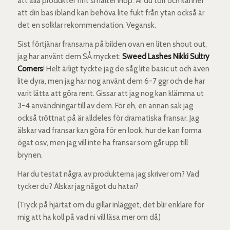
att alla produkter fint smälter ihop. Är du torr och känner
att din bas ibland kan behöva lite fukt från ytan också är
det en solklar rekommendation. Vegansk.
Sist förtjänar fransarna på bilden ovan en liten shout out,
jag har använt dem SÅ mycket:
Sweed Lashes Nikki Sultry
Corners
! Helt ärligt tyckte jag de såg lite basic ut och även
lite dyra, men jag har nog använt dem 6-7 ggr och de har
varit lätta att göra rent. Gissar att jag nog kan klämma ut
3-4 användningar till av dem. För eh, en annan sak jag
också tröttnat på är alldeles för dramatiska fransar. Jag
älskar vad fransar kan göra för en look, hur de kan forma
ögat osv, men jag vill inte ha fransar som går upp till
brynen.
Har du testat några av produkterna jag skriver om? Vad
tycker du? Älskar jag något du hatar?
(Tryck på hjärtat om du gillar inlägget, det blir enklare för
mig att ha koll på vad ni vill läsa mer om då)