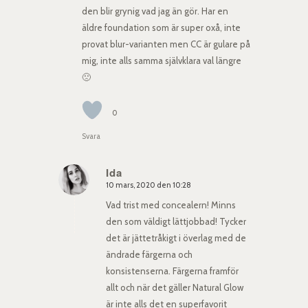
den blir grynig vad jag än gör. Har en
äldre foundation som är super oxå, inte
provat blur-varianten men CC är gulare på
mig, inte alls samma självklara val längre
🙁
0
Svara
Ida
10 mars, 2020 den 10:28
says:
Vad trist med concealern! Minns
den som väldigt lättjobbad! Tycker
det är jättetråkigt i överlag med de
ändrade färgerna och
konsistenserna. Färgerna framför
allt och när det gäller Natural Glow
är inte alls det en superfavorit