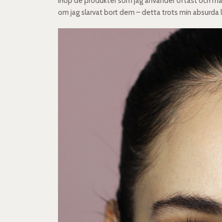
ihop de produkter som jag använder oftast och mång
om jag slarvat bort dem – detta trots min absurda 