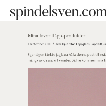
Mina favoritläpp-produkter!
/
3 september, 2018
i
Icke Djurtestat
,
Läppglans
,
Läppstift
,
M
Egentligen tänkte jag bara hålla denna post till Ins
många av dessa är favoriter. Så här kommer mina favor