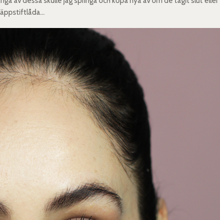
a av dessa skulle jag springa och köpa nya av om de tagit slut eller
läppstiftlåda…