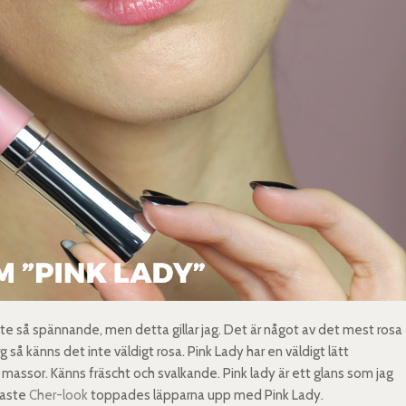
nte så spännande, men detta gillar jag. Det är något av det mest rosa
 så känns det inte väldigt rosa. Pink Lady har en väldigt lätt
r massor. Känns fräscht och svalkande. Pink lady är ett glans som jag
naste
Cher-look
toppades läpparna upp med Pink Lady.