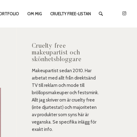
ORTFOLIO
OM MIG
CRUELTY FREE-LISTAN
Cruelty free
makeupartist och
skönhetsbloggare
Makeupartist sedan 2010. Har
arbetat med allt från direktsänd
TV till reklam och mode till
bröllopsmakeuper och festsmink.
Allt jag skriver om är cruelty free
(inte djurtestat) och majoriteten
av produkter som syns här är
veganska. Se specifika inlägg för
exakt info.