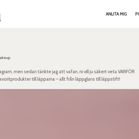
ANLITA MIG
P
akeup
tagram, men sedan tänkte jag att vafan, ni vill ju säkert veta VARFÖR
itprodukter till läpparna – allt från läppglans till läppstift!