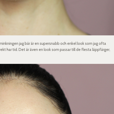
Sminkningen jag bär är en supersnabb och enkel look som jag ofta
rekt har tid. Det är även en look som passar till de flesta läppfärger,