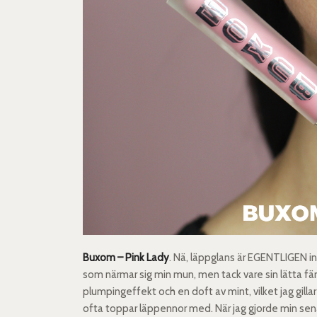
Buxom – Pink Lady
. Nä, läppglans är EGENTLIGEN i
som närmar sig min mun, men tack vare sin lätta färg
plumpingeffekt och en doft av mint, vilket jag gilla
ofta toppar läppennor med. När jag gjorde min se