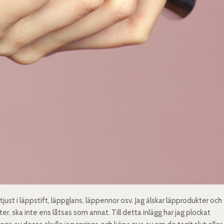
rtjust i läppstift, läppglans, läppennor osv. Jag älskar läpprodukter och
r, ska inte ens låtsas som annat. Till detta inlägg har jag plockat