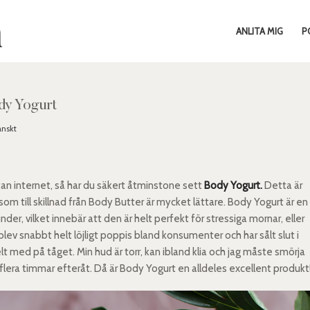
ANLITA MIG
P
y Yogurt
nskt
tan internet, så har du säkert åtminstone sett
Body Yogurt.
Detta är
som till skillnad från Body Butter är mycket lättare. Body Yogurt är en
nder, vilket innebär att den är helt perfekt för stressiga mornar, eller
blev snabbt helt löjligt poppis bland konsumenter och har sålt slut i
 helt med på tåget. Min hud är torr, kan ibland klia och jag måste smörja
 i flera timmar efteråt. Då är Body Yogurt en alldeles excellent produkt