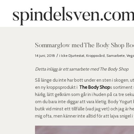
Sommarglow med The Body Shop Bod
/
14 juni, 2018
i
Icke Djurtestat
,
Kroppsvård
,
Samarbete
,
Vega
Detta inlägg är ett samarbete med The Body Shop
Så länge du inte har bott under en sten i skogen, u
en ny kroppsprodukt i
The Body Shop
s sortiment 
härlig, lätt gelkräm som går in i huden på ca tre seku
om du bara inte diggar att vara kletig. Body Yogurt 
butik vid minst ett tillfälle (vad jag vet) och jag är
mig ofta, men känner inte alltid för att lajva snigel