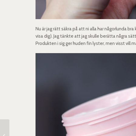
Nu är jag rätt säkra på att ni alla har någorlunda b
visa dig). Jag tänkte att jag skulle berätta några sä
Produkten i sig ger huden fin lyster, men visst vill ma
Olaplex Shampoo &