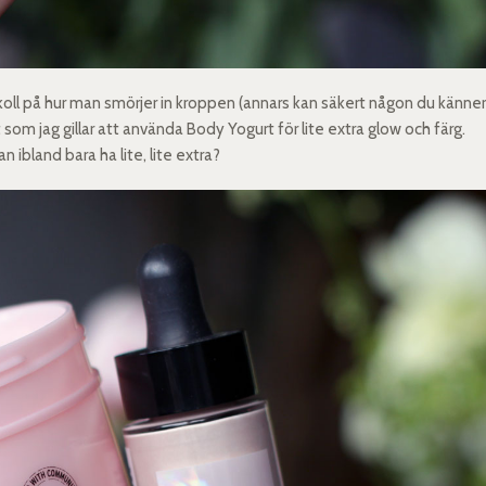
ra koll på hur man smörjer in kroppen (annars kan säkert någon du känne
tt som jag gillar att använda Body Yogurt för lite extra glow och färg.
n ibland bara ha lite, lite extra?