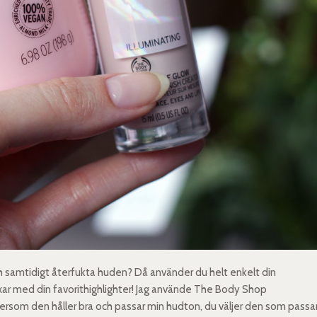
och samtidigt återfukta huden? Då använder du helt enkelt din
ar med din favorithighlighter! Jag använde The Body Shop
ftersom den håller bra och passar min hudton, du väljer den som passa