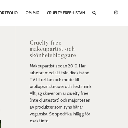
ORTFOLIO
OM MIG
CRUELTY FREE-LISTAN
Cruelty free
makeupartist och
skönhetsbloggare
Makeupartist sedan 2010. Har
arbetat med allt från direktsänd
TV till reklam och mode till
bröllopsmakeuper och festsmink.
Allt jag skriver om är cruelty free
(inte djurtestat) och majoriteten
av produkter som syns här är
!
veganska. Se specifika inlägg för
exakt info.