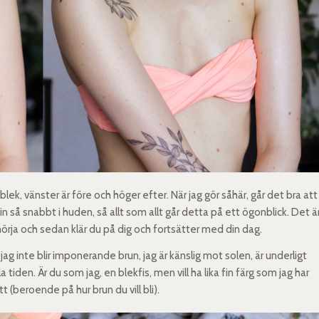
blek, vänster är före och höger efter. När jag gör såhär, går det bra att
n så snabbt i huden, så allt som allt går detta på ett ögonblick. Det ä
örja och sedan klär du på dig och fortsätter med din dag.
jag inte blir imponerande brun, jag är känslig mot solen, är underligt
tiden. Är du som jag, en blekfis, men vill ha lika fin färg som jag har
 (beroende på hur brun du vill bli).