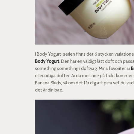
I Body Yogurt-serien finns det 6 stycken variationer
Body Yogurt
. Den har en väldigt lätt doft och passa
something something i doftväg. Mina favoriter är
B
eller örtiga dofter. Är du mer inne på frukt kommer
Banana Skids, så om det får dig att pirra vet du vad
det är din bae.