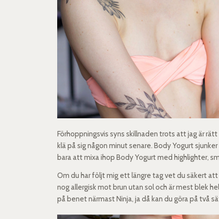
Förhoppningsvis syns skillnaden trots att jag är rätt 
klä på sig någon minut senare. Body Yogurt sjunker i
bara att mixa ihop Body Yogurt med highlighter, sm
Om du har följt mig ett längre tag vet du säkert att 
nog allergisk mot brun utan sol och är mest blek hela 
på benet närmast Ninja, ja då kan du göra på två sätt