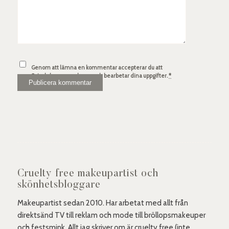
Genom att lämna en kommentar accepterar du att
Spindelsven.com lagrar och bearbetar dina uppgifter.
*
Cruelty free makeupartist och
skönhetsbloggare
Makeupartist sedan 2010. Har arbetat med allt från
direktsänd TV till reklam och mode till bröllopsmakeuper
och festsmink. Allt jag skriver om är cruelty free (inte