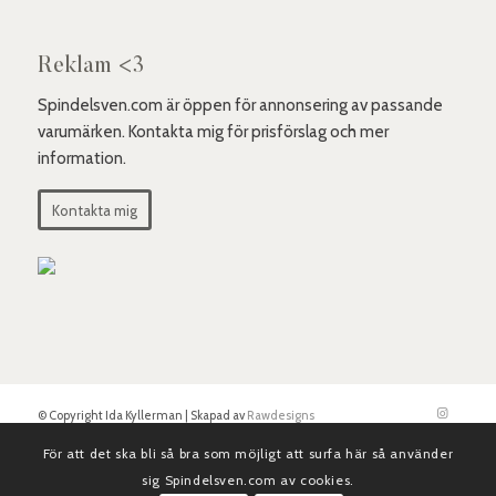
Reklam <3
Spindelsven.com är öppen för annonsering av passande
varumärken. Kontakta mig för prisförslag och mer
information.
Kontakta mig
© Copyright Ida Kyllerman | Skapad av
Rawdesigns
För att det ska bli så bra som möjligt att surfa här så använder
sig Spindelsven.com av cookies.