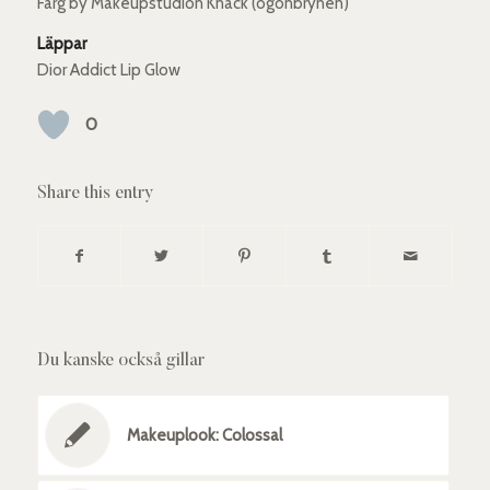
Färg by Makeupstudion Knäck (ögonbrynen)
Läppar
Dior Addict Lip Glow
0
Share this entry
Du kanske också gillar
Makeuplook: Colossal