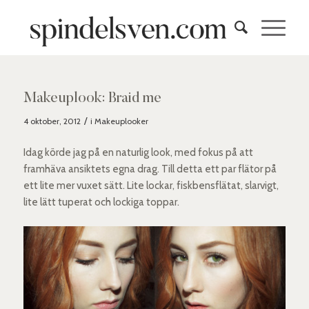
Makeuplook: Braid me
/
4 oktober, 2012
i
Makeuplooker
Idag körde jag på en naturlig look, med fokus på att
framhäva ansiktets egna drag. Till detta ett par flätor på
ett lite mer vuxet sätt. Lite lockar, fiskbensflätat, slarvigt,
lite lätt tuperat och lockiga toppar.