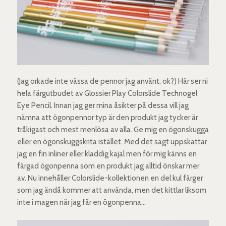
(Jag orkade inte vässa de pennor jag använt, ok?) Här ser ni
hela färgutbudet av Glossier Play Colorslide Technogel
Eye Pencil. Innan jag ger mina åsikter på dessa vill jag
nämna att ögonpennor typ är den produkt jag tycker är
tråkigast och mest menlösa av alla. Ge mig en ögonskugga
eller en ögonskuggskrita istället. Med det sagt uppskattar
jag en fin inliner eller kladdig kajal men för mig känns en
färgad ögonpenna som en produkt jag alltid önskar mer
av. Nu innehåller Colorslide-kollektionen en del kul färger
som jag ändå kommer att använda, men det kittlar liksom
inte i magen när jag får en ögonpenna…