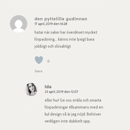
den pyttelilla gudinnan
17 april, 2019 den 16:28
says:
hatar när saker har överdrivet mycket
förpackning… känns inte lyxigt bara
jobbigt och slösaktigt
0
Svara
Ida
23 april, 2019 den 12:07
says:
eller hur! Ge oss enkla och smarta
förpackningar tillsammans med en
kul design så är jag nöjd. Behöver
verkligen inte dubbelt upp.