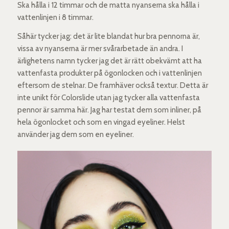
Ska hålla i 12 timmar och de matta nyanserna ska hålla i
vattenlinjen i 8 timmar.
Såhär tycker jag: det är lite blandat hur bra pennorna är,
vissa av nyanserna är mer svårarbetade än andra. I
ärlighetens namn tycker jag det är rätt obekvämt att ha
vattenfasta produkter på ögonlocken och i vattenlinjen
eftersom de stelnar. De framhäver också textur. Detta är
inte unikt för Colorslide utan jag tycker alla vattenfasta
pennor är samma här. Jag har testat dem som inliner, på
hela ögonlocket och som en vingad eyeliner. Helst
använder jag dem som en eyeliner.