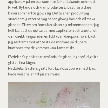
applicera – på en bas som inte är heltäckande och matt.
Ni vet, flytande och krämprodukter är bäst för lättare
baser som har lite glow i sig. Detta är en produkt jag
sträcker mig efter när jag har en glowig bas och vill maxa
glansen. Eftersom formulan sätter sig rekommenderar jag
helt klart att du duttar ut med applikatorn och arbetar ut
den direkt. Fingrar eller en fuktad makeupsvamp är bäst.
Jag ser framemot att testa de mörkare på djupare
hudtoner, tror de kommer vara fantastiska.
Fördelar: Superlätt att använda, fin glans, inget/väldigt lite
glitter, fina färger.
Nackdelar: Sätter sig rätt fort, kan lösa upp en matt bas,
hade velat ha en till ljusare nyans.