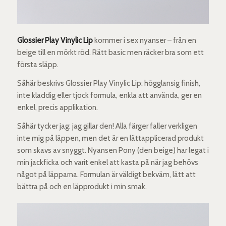
Glossier Play Vinylic Lip
kommer i sex nyanser – från en
beige till en mörkt röd. Rätt basic men räcker bra som ett
första släpp.
Såhär beskrivs Glossier Play Vinylic Lip: högglansig finish,
inte kladdig eller tjock formula, enkla att använda, ger en
enkel, precis applikation.
Såhär tycker jag: jag gillar den! Alla färger faller verkligen
inte mig på läppen, men det är en lättapplicerad produkt
som skavs av snyggt. Nyansen Pony (den beige) har legat i
min jackficka och varit enkel att kasta på när jag behövs
något på läpparna. Formulan är väldigt bekväm, lätt att
bättra på och en läpprodukt i min smak.