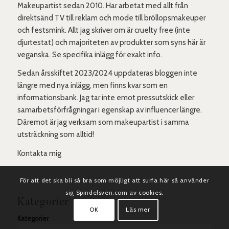
Makeupartist sedan 2010. Har arbetat med allt från
direktsänd TV till reklam och mode till bröllopsmakeuper
och festsmink. Allt jag skriver om är cruelty free (inte
djurtestat) och majoriteten av produkter som syns här är
veganska. Se specifika inlägg för exakt info.
Sedan årsskiftet 2023/2024 uppdateras bloggen inte
längre med nya inlägg, men finns kvar som en
informationsbank. Jag tar inte emot pressutskick eller
samarbetsförfrågningar i egenskap av influencer längre.
Däremot är jag verksam som makeupartist i samma
utsträckning som alltid!
Kontakta mig
För att det ska bli så bra som möjligt att surfa här så använder
sig Spindelsven.com av cookies.
Kategorier
OK
Läs mer
Kategorier