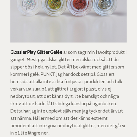
Glossier Play Glitter Gelée
är som sagt min favoritprodukt i
gänget. Mest pga älskar glitter men älskar också att du
slipper bös i hela nyllet. Det ÄR bekvämt med glitter som
kommer i gelé. PUNKT. Jag har dock sett på Glossiers
hemsida att alla inte är lika förtjusta i produkten och folk
verkar vara sura på att glittret är gjort i plast, d.v.s ej
nedbrytbart, att det känns dyrt, lite barnsligt och några
skrev att de hade fått stickiga känslor på ögonlocken.
Detta har jag inte upplevt själv men jag tycker det är värt
att nämna. Håller med om att det känns extremt
omodernt att inte göra nedbrytbart glitter, men det går vi
in på lite längre ner…