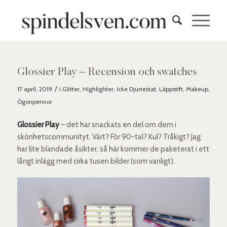
Glossier Play – Recension och swatches
/
17 april, 2019
i
Glitter
,
Highlighter
,
Icke Djurtestat
,
Läppstift
,
Makeup
,
Ögonpennor
Glossier Play
– det har snackats en del om dem i
skönhetscommunityt. Värt? För 90-tal? Kul? Tråkigt? Jag
har lite blandade åsikter, så här kommer de paketerat i ett
långt inlägg med cirka tusen bilder (som vanligt).