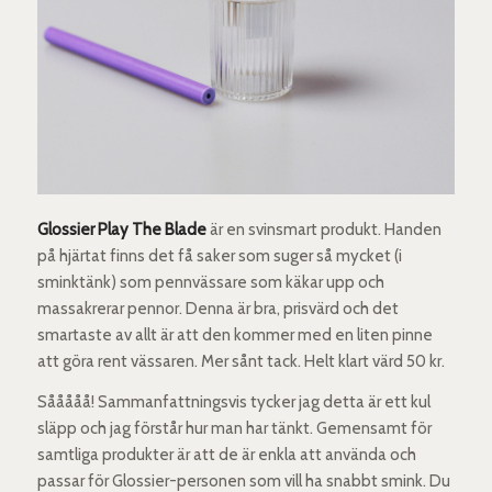
Glossier Play The Blade
är en svinsmart produkt. Handen
på hjärtat finns det få saker som suger så mycket (i
sminktänk) som pennvässare som käkar upp och
massakrerar pennor. Denna är bra, prisvärd och det
smartaste av allt är att den kommer med en liten pinne
att göra rent vässaren. Mer sånt tack. Helt klart värd 50 kr.
Sååååå! Sammanfattningsvis tycker jag detta är ett kul
släpp och jag förstår hur man har tänkt. Gemensamt för
samtliga produkter är att de är enkla att använda och
passar för Glossier-personen som vill ha snabbt smink. Du