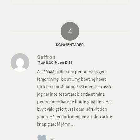
4
KOMMENTARER
Saffron
17 april, 2019 den 13:22
says:
Assååååå bilden där pennorna ligger i
färgordning…be still my beating heart
(och tack för shoutout! <3) men jaaa asså
jag har inte testat att blenda ut mina
pennor men kanske borde göra det? Har
blivit väldigt förtjust i dem, särskilt den
gröna. Håller dock med om att den är lite
knepig att få jämn…