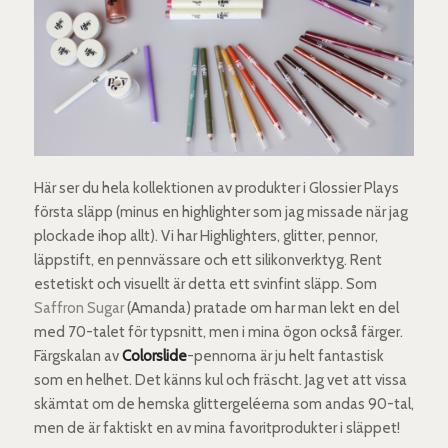
Här ser du hela kollektionen av produkter i Glossier Plays
första släpp (minus en highlighter som jag missade när jag
plockade ihop allt). Vi har Highlighters, glitter, pennor,
läppstift, en pennvässare och ett silikonverktyg. Rent
estetiskt och visuellt är detta ett svinfint släpp. Som
Saffron Sugar
(Amanda) pratade om har man lekt en del
med 70-talet för typsnitt, men i mina ögon också färger.
Färgskalan av
Colorslide
-pennorna är ju helt fantastisk
som en helhet. Det känns kul och fräscht. Jag vet att vissa
skämtat om de hemska glittergeléerna som andas 90-tal,
men de är faktiskt en av mina favoritprodukter i släppet!