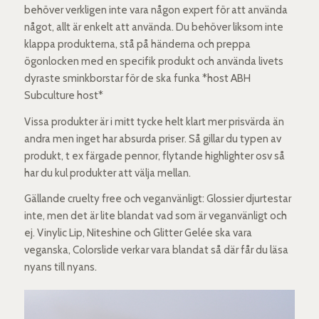
behöver verkligen inte vara någon expert för att använda
något, allt är enkelt att använda. Du behöver liksom inte
klappa produkterna, stå på händerna och preppa
ögonlocken med en specifik produkt och använda livets
dyraste sminkborstar för de ska funka *host ABH
Subculture host*
Vissa produkter är i mitt tycke helt klart mer prisvärda än
andra men inget har absurda priser. Så gillar du typen av
produkt, t ex färgade pennor, flytande highlighter osv så
har du kul produkter att välja mellan.
Gällande cruelty free och veganvänligt: Glossier djurtestar
inte, men det är lite blandat vad som är veganvänligt och
ej. Vinylic Lip, Niteshine och Glitter Gelée ska vara
veganska, Colorslide verkar vara blandat så där får du läsa
nyans till nyans.