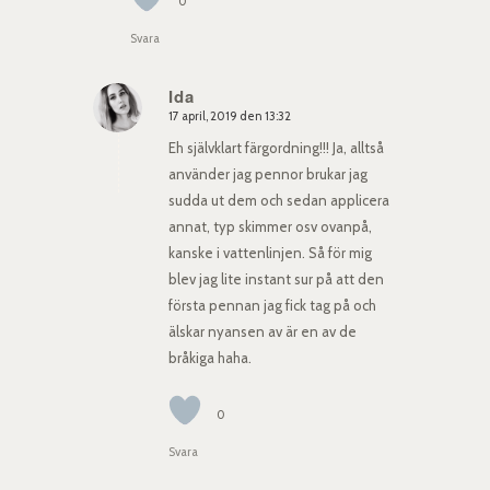
0
Svara
Ida
17 april, 2019 den 13:32
says:
Eh självklart färgordning!!! Ja, alltså
använder jag pennor brukar jag
sudda ut dem och sedan applicera
annat, typ skimmer osv ovanpå,
kanske i vattenlinjen. Så för mig
blev jag lite instant sur på att den
första pennan jag fick tag på och
älskar nyansen av är en av de
bråkiga haha.
0
Svara