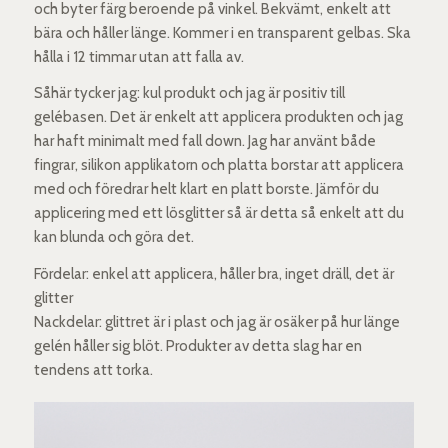
och byter färg beroende på vinkel. Bekvämt, enkelt att
bära och håller länge. Kommer i en transparent gelbas. Ska
hålla i 12 timmar utan att falla av.
Såhär tycker jag: kul produkt och jag är positiv till
gelébasen. Det är enkelt att applicera produkten och jag
har haft minimalt med fall down. Jag har använt både
fingrar, silikon applikatorn och platta borstar att applicera
med och föredrar helt klart en platt borste. Jämför du
applicering med ett lösglitter så är detta så enkelt att du
kan blunda och göra det.
Fördelar: enkel att applicera, håller bra, inget dräll, det är
glitter
Nackdelar: glittret är i plast och jag är osäker på hur länge
gelén håller sig blöt. Produkter av detta slag har en
tendens att torka.