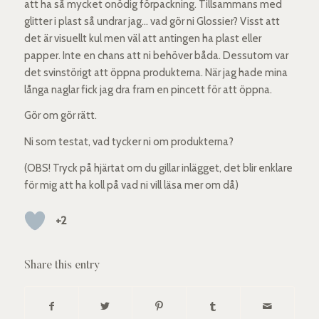
att ha så mycket onödig förpackning. Tillsammans med
glitter i plast så undrar jag… vad gör ni Glossier? Visst att
det är visuellt kul men väl att antingen ha plast eller
papper. Inte en chans att ni behöver båda. Dessutom var
det svinstörigt att öppna produkterna. När jag hade mina
långa naglar fick jag dra fram en pincett för att öppna.
Gör om gör rätt.
Ni som testat, vad tycker ni om produkterna?
(OBS! Tryck på hjärtat om du gillar inlägget, det blir enklare
för mig att ha koll på vad ni vill läsa mer om då)
+2
Share this entry