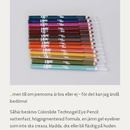
…men till om pennorna är bra eller ej – för det kan jag ändå
bedöma!
Såhär beskrivs Colorslide Technogel Eye Pencil:
vattenfast, högpigmenterad formula, en jämn gel eyeliner
som inte ska creasa, kladda, dra eller bli fläckig på huden.