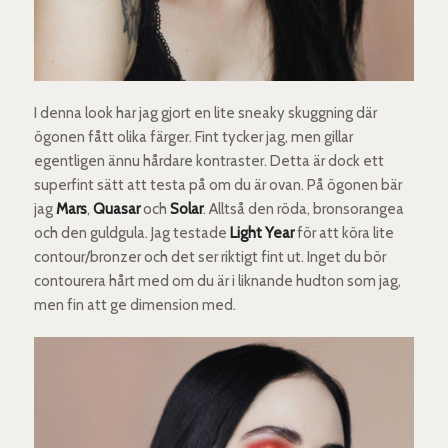
I denna look har jag gjort en lite sneaky skuggning där
ögonen fått olika färger. Fint tycker jag, men gillar
egentligen ännu hårdare kontraster. Detta är dock ett
superfint sätt att testa på om du är ovan. På ögonen bär
jag
Mars
,
Quasar
och
Solar
. Alltså den röda, bronsorangea
och den guldgula. Jag testade
Light Year
för att köra lite
contour/bronzer och det ser riktigt fint ut. Inget du bör
contourera hårt med om du är i liknande hudton som jag,
men fin att ge dimension med.