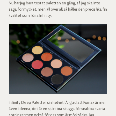
Nu har jag bara testat paletten en gång, så jag ska inte
säga för mycket, men all over all så håller den precis lika fin
kvalitet som förra Infinity.
Infinity Deep Palette i sin helhet! Är glad att Fornax är mer
även i denna, det är en sjukt bra skugga för snabba svarta
sotningar men också för oss som är mörkhåriga. Jag