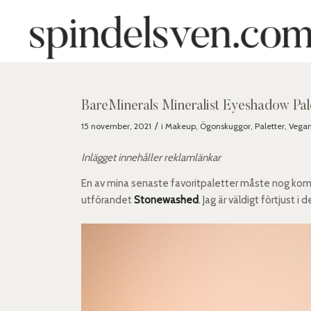
BareMinerals Mineralist Eyeshadow Pa
/
15 november, 2021
i
Makeup
,
Ögonskuggor
,
Paletter
,
Vegan
Inlägget innehåller reklamlänkar
En av mina senaste favoritpaletter måste nog ko
utförandet
Stonewashed
. Jag är väldigt förtjust 