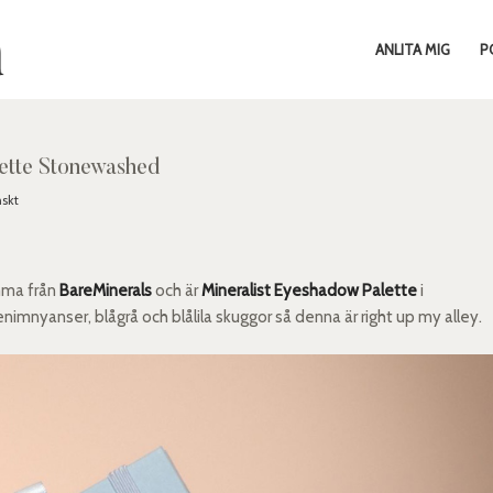
ANLITA MIG
P
lette Stonewashed
skt
mma från
BareMinerals
och är
Mineralist Eyeshadow Palette
i
i denimnyanser, blågrå och blålila skuggor så denna är right up my alley.