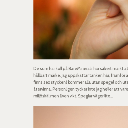
De som har koll på BareMinerals har säkert märkt att d
hållbart märke. Jag uppskattar tanken här, framför a
finns sex stycken) kommer alla utan spegel och uta
återvinna. Personligen tycker inte jag heller att v
miljöskäl men även vikt. Speglar väger lite…