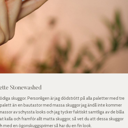
lette Stonewashed
nödiga skuggor. Personligen är jag dödstrött på alla paletter med tre
erad palett än en bautastor med massa skuggor jag ändå inte kommer
 massor av schyssta looks och jag tycker faktiskt samtliga av de blåa
at kalla och framför allt matta skuggor, så vet du att dessa skuggor
 och med en ögonskuggsprimer så har du en fin look.