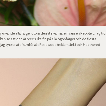
 använde alla färger utom den lite varmare nyansen Pebble 3. Jag tro
 se att den är precis lika fin på alla ögonfärger och de flesta
ag tycker att framför allt
Rosewood
(reklamlänk) och
Heathered