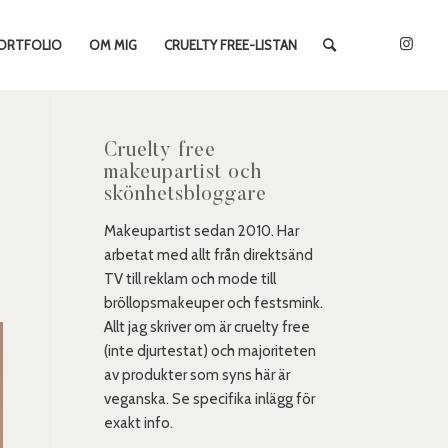
ORTFOLIO
OM MIG
CRUELTY FREE-LISTAN
Cruelty free
makeupartist och
skönhetsbloggare
Makeupartist sedan 2010. Har
arbetat med allt från direktsänd
TV till reklam och mode till
bröllopsmakeuper och festsmink.
Allt jag skriver om är cruelty free
(inte djurtestat) och majoriteten
av produkter som syns här är
veganska. Se specifika inlägg för
exakt info.