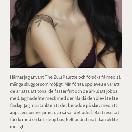
Här har jag använt The Zulu Palette och försökt få med så
många skuggor som möjligt. Min första upplevelse var att
de är lätta att tona, de fäster fint och de är kul att jobba
med. Jag hade lite meck med den lila då den blev lite lite
fläckig. Jag misstänkte att det berodde på slarv med att
applicera primer jämnt och så var det också. Bäst resultat
får du med en lätt kletig bas, helt pudrat matt kan bli lite
mesigt.