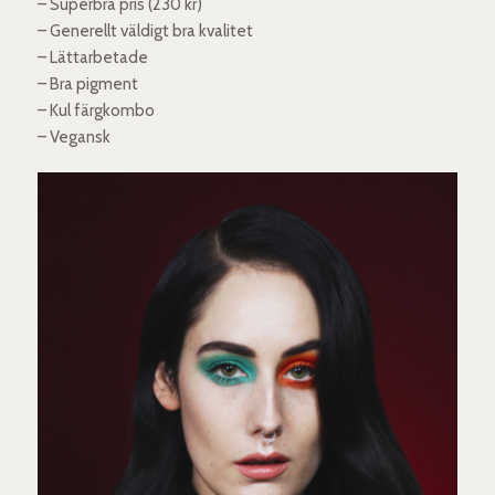
– Superbra pris (230 kr)
– Generellt väldigt bra kvalitet
– Lättarbetade
– Bra pigment
– Kul färgkombo
– Vegansk