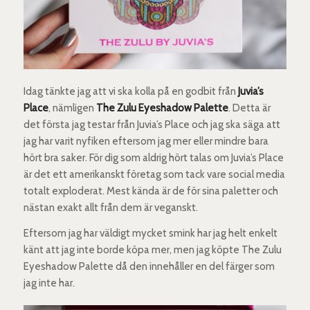
Idag tänkte jag att vi ska kolla på en godbit från
Juvia’s
Place
, nämligen
The Zulu Eyeshadow Palette
. Detta är
det första jag testar från Juvia’s Place och jag ska säga att
jag har varit nyfiken eftersom jag mer eller mindre bara
hört bra saker. För dig som aldrig hört talas om Juvia’s Place
är det ett amerikanskt företag som tack vare social media
totalt exploderat. Mest kända är de för sina paletter och
nästan exakt allt från dem är veganskt.
Eftersom jag har väldigt mycket smink har jag helt enkelt
känt att jag inte borde köpa mer, men jag köpte The Zulu
Eyeshadow Palette då den innehåller en del färger som
jag inte har.