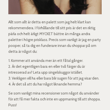
Allt som allt är detta en palett som jag helt klart kan
rekommendera. I förhållande till sitt pris är det en riktig
pärla och helt ärligt MYCKET bättre än många andra
paletter i högre prisklass. Precis som vanligt är jag en party
pooper, så ta dig en funderare innan du shoppar på om
detta är något du:
1. Kommer att använda mer än ett fåtal gånger.
2. Är det egentligen bara en eller två färger du är
intresserad av? Leta upp singelskuggor istället.
3. Verkligen vill ha eller bara blir sugen för att jag visar den.
4. Är det så att du har något liknande hemma?
Se som vanligt mina recensioner som något du använder
för att få mer fakta och inte en uppmaning till att shoppa.
Puss!