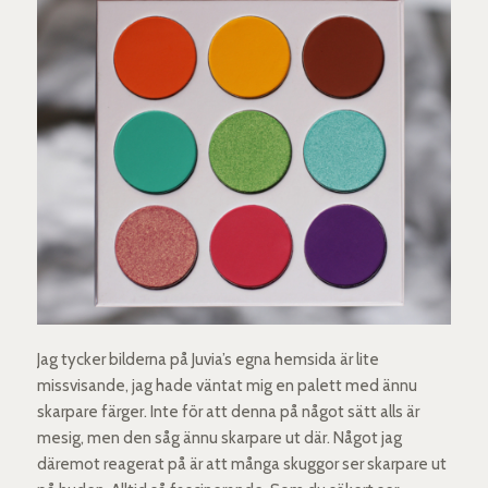
Jag tycker bilderna på Juvia’s egna hemsida är lite
missvisande, jag hade väntat mig en palett med ännu
skarpare färger. Inte för att denna på något sätt alls är
mesig, men den såg ännu skarpare ut där. Något jag
däremot reagerat på är att många skuggor ser skarpare ut