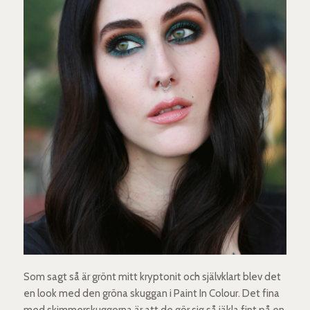
Som sagt så är grönt mitt kryptonit och självklart blev det
en look med den gröna skuggan i Paint In Colour. Det fina
med skimmerskuggorna är att de gör sig så jäkla fint på en