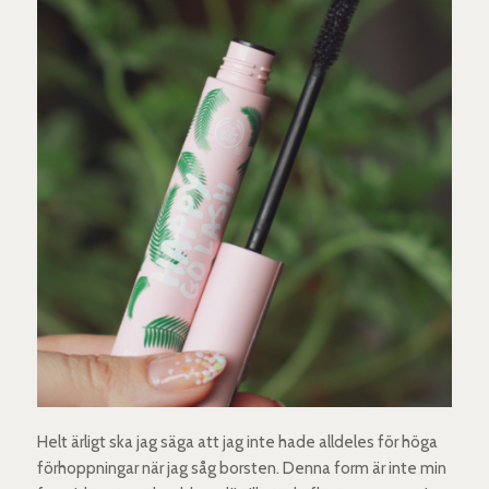
Helt ärligt ska jag säga att jag inte hade alldeles för höga
förhoppningar när jag såg borsten. Denna form är inte min