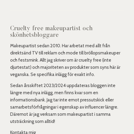
Cruelty free makeupartist och
skönhetsbloggare
Makeupartist sedan 2010. Har arbetat med allt från
direktsänd TV till reklam och mode till bröllopsmakeuper
och festsmink. Allt jag skriver om är cruelty free (inte
djurtestat) och majoriteten av produkter som syns här är
veganska. Se specifika inlägg för exakt info.
Sedan årsskiftet 2023/2024 uppdateras bloggen inte
längre med nya inlägg, men finns kvar som en
informationsbank. Jag tar inte emot pressutskick eller
samarbetsförfrågningar i egenskap av influencer längre.
Däremot är jag verksam som makeupartist i samma
utsträckning som alltid!
Kontakta mig