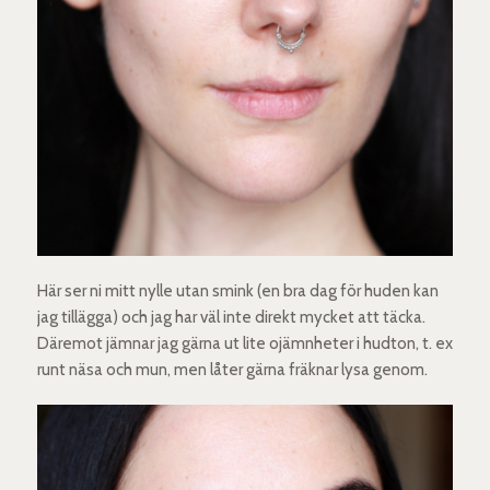
Här ser ni mitt nylle utan smink (en bra dag för huden kan
jag tillägga) och jag har väl inte direkt mycket att täcka.
Däremot jämnar jag gärna ut lite ojämnheter i hudton, t. ex
runt näsa och mun, men låter gärna fräknar lysa genom.