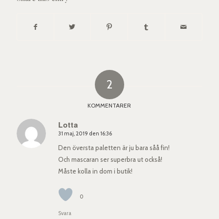
2
KOMMENTARER
Lotta
31 maj, 2019 den 16:36
says:
Den översta paletten är ju bara såå fin!
Och mascaran ser superbra ut också!
Måste kolla in dom i butik!
0
Svara