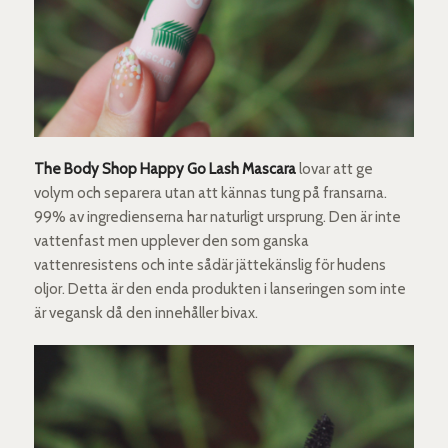
The Body Shop Happy Go Lash Mascara
lovar att ge
volym och separera utan att kännas tung på fransarna.
99% av ingredienserna har naturligt ursprung. Den är inte
vattenfast men upplever den som ganska
vattenresistens och inte sådär jättekänslig för hudens
oljor. Detta är den enda produkten i lanseringen som inte
är vegansk då den innehåller bivax.