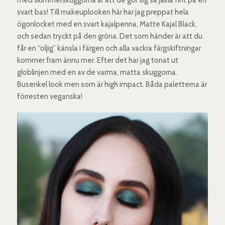
svart bas! Till makeuplooken här har jag preppat hela
ögonlocket med en svart kajalpenna, Matte Kajal Black,
och sedan tryckt på den gröna. Det som händer är att du
får en “oljig” känsla i färgen och alla vackra färgskiftningar
kommer fram ännu mer. Efter det har jag tonat ut
globlinjen med en av de varma, matta skuggorna.
Busenkel look men som är high impact. Båda paletterna är
förresten veganska!