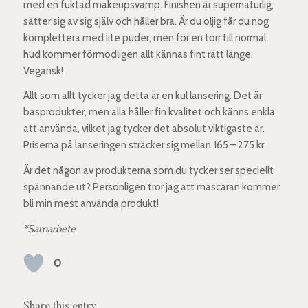
med en fuktad makeupsvamp. Finishen är supernaturlig,
sätter sig av sig själv och håller bra. Är du oljig får du nog
komplettera med lite puder, men för en torr till normal
hud kommer förmodligen allt kännas fint rätt länge.
Vegansk!
Allt som allt tycker jag detta är en kul lansering. Det är
basprodukter, men alla håller fin kvalitet och känns enkla
att använda, vilket jag tycker det absolut viktigaste är.
Priserna på lanseringen sträcker sig mellan 165 – 275 kr.
Är det någon av produkterna som du tycker ser speciellt
spännande ut? Personligen tror jag att mascaran kommer
bli min mest använda produkt!
*Samarbete
0
Share this entry