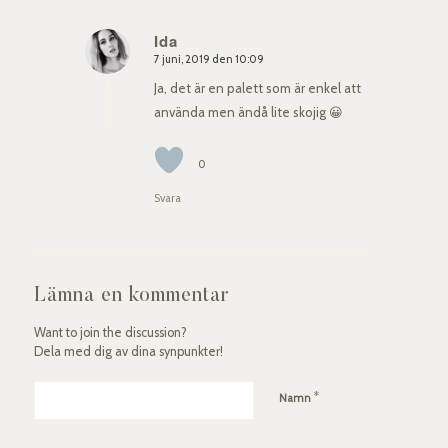
Ida
7 juni, 2019 den 10:09
says:
Ja, det är en palett som är enkel att
använda men ändå lite skojig 😀
0
Svara
Lämna en kommentar
Want to join the discussion?
Dela med dig av dina synpunkter!
*
Namn