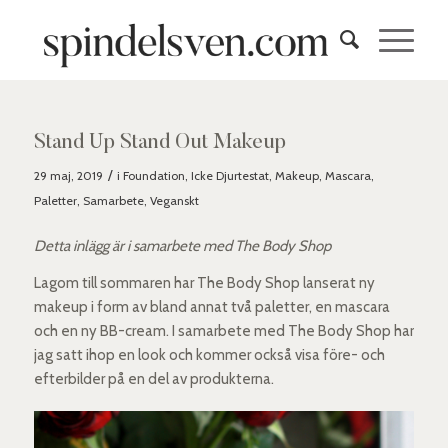
Stand Up Stand Out Makeup
/
29 maj, 2019
i
Foundation
,
Icke Djurtestat
,
Makeup
,
Mascara
,
Paletter
,
Samarbete
,
Veganskt
Detta inlägg är i samarbete med The Body Shop
Lagom till sommaren har The Body Shop lanserat ny
makeup i form av bland annat två paletter, en mascara
och en ny BB-cream. I samarbete med The Body Shop har
jag satt ihop en look och kommer också visa före- och
efterbilder på en del av produkterna.