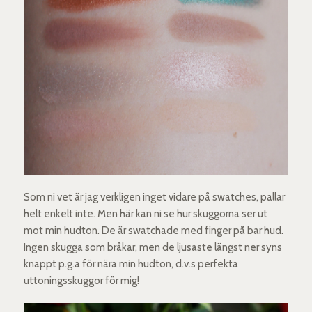
Som ni vet är jag verkligen inget vidare på swatches, pallar
helt enkelt inte. Men här kan ni se hur skuggorna ser ut
mot min hudton. De är swatchade med finger på bar hud.
Ingen skugga som bråkar, men de ljusaste längst ner syns
knappt p.g.a för nära min hudton, d.v.s perfekta
uttoningsskuggor för mig!