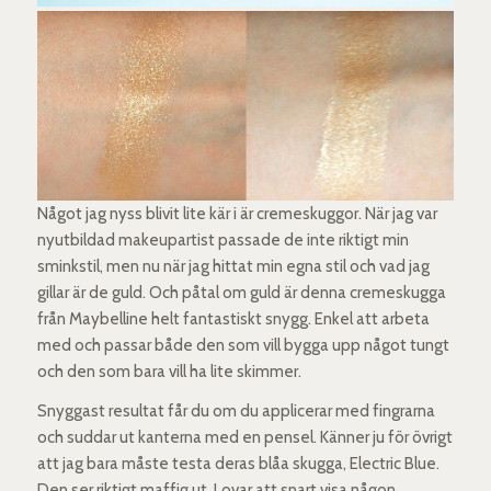
Något jag nyss blivit lite kär i är cremeskuggor. När jag var
nyutbildad makeupartist passade de inte riktigt min
sminkstil, men nu när jag hittat min egna stil och vad jag
gillar är de guld. Och påtal om guld är denna cremeskugga
från Maybelline helt fantastiskt snygg. Enkel att arbeta
med och passar både den som vill bygga upp något tungt
och den som bara vill ha lite skimmer.
Snyggast resultat får du om du applicerar med fingrarna
och suddar ut kanterna med en pensel. Känner ju för övrigt
att jag bara måste testa deras blåa skugga, Electric Blue.
Den ser riktigt maffig ut. Lovar att snart visa någon