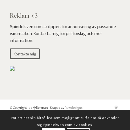
Reklam <3
Spindelsven.com är öppen för annonsering av passande
varumärken. Kontakta mig för prisförslag och mer
information.
Kontakta mig
© Copyright Ida Kyllerman | Skapad av
Rawdesigns
För att det ska bli så bra som möjligt att surfa här så använder
sig Spindelsven.com av cookies.