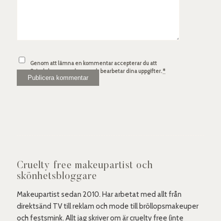
Genom att lämna en kommentar accepterar du att
Spindelsven.com lagrar och bearbetar dina uppgifter.
*
Cruelty free makeupartist och
skönhetsbloggare
Makeupartist sedan 2010. Har arbetat med allt från
direktsänd TV till reklam och mode till bröllopsmakeuper
och festsmink. Allt jag skriver om är cruelty free (inte