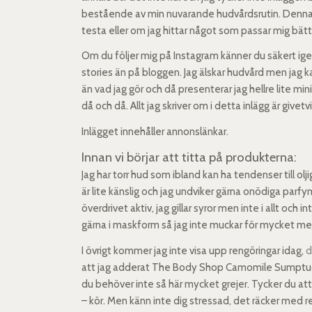
bestående av min nuvarande hudvårdsrutin. Denna ä
testa eller om jag hittar något som passar mig bät
Om du följer mig på Instagram känner du säkert ige
stories än på bloggen. Jag älskar hudvård men jag 
än vad jag gör och då presenterar jag hellre lite m
då och då. Allt jag skriver om i detta inlägg är givetv
Inlägget innehåller annonslänkar.
Innan vi börjar att titta på produkterna:
Jag har torr hud som ibland kan ha tendenser till olj
är lite känslig och jag undviker gärna onödiga parfym
överdrivet aktiv, jag gillar syror men inte i allt och
gärna i maskform så jag inte muckar för mycket me
I övrigt kommer jag inte visa upp rengöringar idag,
d
att jag adderat The Body Shop Camomile Sumptuous
du behöver inte så här mycket grejer. Tycker du att
– kör. Men känn inte dig stressad, det räcker med re