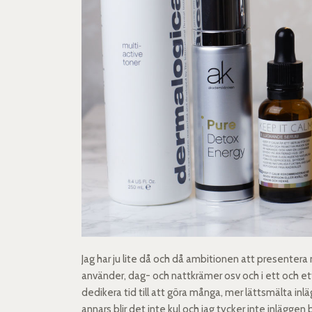
Jag har ju lite då och då ambitionen att presentera 
använder, dag- och nattkrämer osv och i ett och ett i
dedikera tid till att göra många, mer lättsmälta inlä
annars blir det inte kul och jag tycker inte inläggen