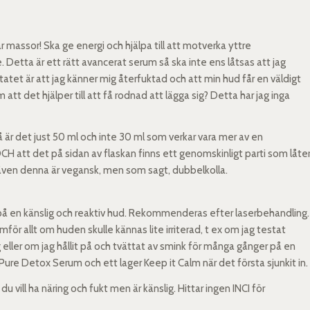
r massor! Ska ge energi och hjälpa till att motverka yttre
Detta är ett rätt avancerat serum så ska inte ens låtsas att jag
sultatet är att jag känner mig återfuktad och att min hud får en väldigt
 att det hjälper till att få rodnad att lägga sig? Detta har jag inga
 är det just 50 ml och inte 30 ml som verkar vara mer av en
H att det på sidan av flaskan finns ett genomskinligt parti som låte
 även denna är vegansk, men som sagt, dubbelkolla.
på en känslig och reaktiv hud. Rekommenderas efter laserbehandling
ör allt om huden skulle kännas lite irriterad, t ex om jag testat
eller om jag hållit på och tvättat av smink för många gånger på en
v Pure Detox Serum och ett lager Keep it Calm när det första sjunkit in.
 vill ha näring och fukt men är känslig. Hittar ingen INCI för