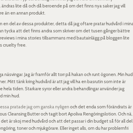
ndras lite då och då beroende på om det finns nya saker jag vill
tre än en annan produkt.
n en del av dessa produkter, detta då jag oftare pratar hudvård i min
kan tycka att det finns andra som skriver om det tusen gånger bättre
inireviews i mina stories tillsammans med bautainlägg på bloggen lite
is cruelty free.
iga näsvingar. Jag är framför allt torr på hakan och runt ögonen. Min hud
er. Mitt tänk kring hudvård är att jag vill ha en basrutin som inte är
 inte hela tiden. Starkare syror eller andra behandlingar använder jag
d min hud.
essa pratade jag om ganska nyligen
och det enda som förändrats är
 Cleansing Butter och tagit bort Apoliva Rengöringslotion. Och nä,
 det är skoj med hudvård och att det passar i din budget så för all del
ngöring, toner och mjukgörare. Eller inget alls, om du har problemfri