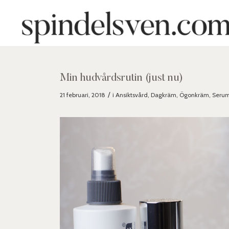
Min hudvårdsrutin (just nu)
/
21 februari, 2018
i
Ansiktsvård
,
Dagkräm
,
Ögonkräm
,
Seru