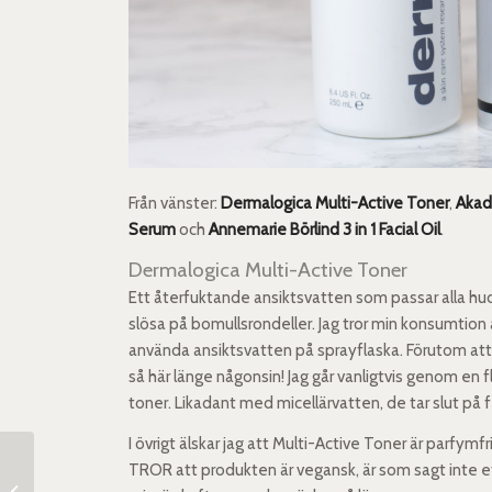
Från vänster:
Dermalogica Multi-Active Toner
,
Akad
Serum
och
Annemarie Börlind 3 in 1 Facial Oil
.
Dermalogica Multi-Active Toner
Ett återfuktande ansiktsvatten som passar alla hud
slösa på bomullsrondeller. Jag tror min konsumtion
använda ansiktsvatten på sprayflaska. Förutom att de
så här länge någonsin! Jag går vanligtvis genom en fla
toner. Likadant med micellärvatten, de tar slut på 
I övrigt älskar jag att Multi-Active Toner är parfymfr
TROR att produkten är vegansk, är som sagt inte et
Makeuplook: New Heaven