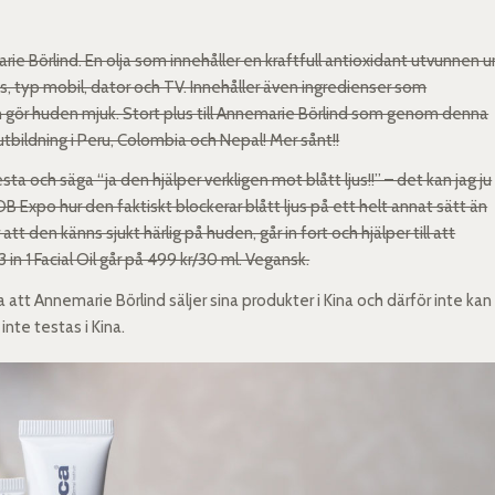
e Börlind. En olja som innehåller en kraftfull antioxidant utvunnen u
s, typ mobil, dator och TV. Innehåller även ingredienser som
och gör huden mjuk. Stort plus till Annemarie Börlind som genom denna
utbildning i Peru, Colombia och Nepal! Mer sånt!!
a och säga “ja den hjälper verkligen mot blått ljus!!” – det kan jag ju
B Expo hur den faktiskt blockerar blått ljus på ett helt annat sätt än
t den känns sjukt härlig på huden, går in fort och hjälper till att
 in 1 Facial Oil går på 499 kr/30 ml. Vegansk.
ta att Annemarie Börlind säljer sina produkter i Kina och därför inte kan
inte testas i Kina.