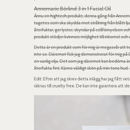
Annemarie Börlind 3 in 1 Facial Oil
Ännu en hightech produkt, denna gång från Annemari
tagetes som ska skydda mot strålning från blått lju
återfuktar, ger lyster, skyndar på cellförnyelsen 
produkt stödjer kvinnors möjlighet till inkomst och 
Detta är en produkt som för mig är megasvår att test
inte se. Däremot fick jag demonstrerat för mig på D
en vanlig olja. Det som jag däremot kan bedöma är at
återfukta fint. Känns väldigt skön på min torra hud. 3
Edit: Efter att jag skrev detta inlägg har jag fått ve
räknas till cruelty free. De kan inte garantera att de 