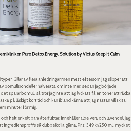
emikliniken Pure Detox Energy
,
Solution by Victus Keep it Calm
typer. Gillar av flera anledningar men mest eftersom jag slipper att
 av bomullsrondeller halverats, om inte mer, sedan jag började
t sparar bomull, så tror jag inte att jag lyckats få en toner att räcka
ska på läskigt kort tid och kan ibland känna att jag nästan vill skita i
fem minuter för mig.
i och helt enkelt bara återfuktar. Innehåller aloe vera och lavendel. Jag
t ingrediensproffs så dubbelkolla gärna. Pris: 349 kr/250 ml., mycket