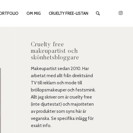
ORTFOLIO
OM MIG
CRUELTY FREE-LISTAN
Cruelty free
makeupartist och
skönhetsbloggare
Makeupartist sedan 2010. Har
arbetat med allt från direktsänd
TV till reklam och mode till
bröllopsmakeuper och festsmink.
Allt jag skriver om är cruelty free
(inte djurtestat) och majoriteten
av produkter som syns här är
veganska. Se specifika inlägg för
exakt info.