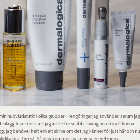
min hudvårdsrutin i olika grupper – rengöringar jag använder, serum ja
nlägg. Inser dock att jag är lite för snabb i svängarna för att kunna
gg, jag behöver helt enkelt skriva om det jag känner för just här och nu
 blir lika bra. Typ så. Så idag kommer jag servera en hel meny