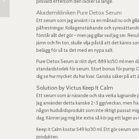
prisvärd eftersom den räcker så länge.
Akademikliniken Pure Detox Serum
Ett serum som jag använt i ca en månad nu och gilla
påfrestningar. Kollagenstärkande och syresättande. 
förstår allt det gör – men jag gillar vad jag ser. Re
jämn och fin ton, skulle vilja påstå att det känns som
belägg för så ta det med en nypa salt.
Pure Detox Serum är rätt dyrt, 889 kr/50 ml men då
standardstorlek för serum. Stort bonus för pump OC
dig se hur mycket du har kvar. Ganska säker på att
Solution by Victus Keep It Calm
Ett serum som är närande och ska verka lugnande 
Jag använder detta kanske 2-3 ggr/veckan, men framf
någon hudvårdsprodukt som inte riktigt passat mig 
dag. Känner jag mig lite extra så kör jag ett lager a
Keep it Calm kostar 549 kr/30 ml. Ett gör serum om du
produkten.