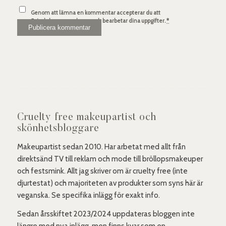
Genom att lämna en kommentar accepterar du att
Spindelsven.com lagrar och bearbetar dina uppgifter.
*
Cruelty free makeupartist och
skönhetsbloggare
Makeupartist sedan 2010. Har arbetat med allt från
direktsänd TV till reklam och mode till bröllopsmakeuper
och festsmink. Allt jag skriver om är cruelty free (inte
djurtestat) och majoriteten av produkter som syns här är
veganska. Se specifika inlägg för exakt info.
Sedan årsskiftet 2023/2024 uppdateras bloggen inte
längre med nya inlägg, men finns kvar som en