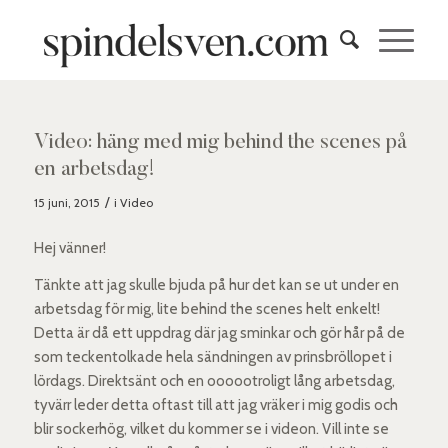
Video: häng med mig behind the scenes på
en arbetsdag!
/
15 juni, 2015
i
Video
Hej vänner!
Tänkte att jag skulle bjuda på hur det kan se ut under en
arbetsdag för mig, lite behind the scenes helt enkelt!
Detta är då ett uppdrag där jag sminkar och gör hår på de
som teckentolkade hela sändningen av prinsbröllopet i
lördags. Direktsänt och en oooootroligt lång arbetsdag,
tyvärr leder detta oftast till att jag vräker i mig godis och
blir sockerhög, vilket du kommer se i videon. Vill inte se