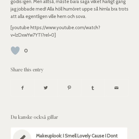
godis igen. Men alltså, måste bara säga vilket härligt gäng
jag jobbade med! Alla höll humöret uppe så himla bra trots
att alla egentligen ville hem och sova.
[youtube https://www.youtube.com/watch?
v=lzDxwYw7YTI?rel=0]
0
Share this entry
Du kanske också gillar
Makeuplook: I Smell Lovely Cause I Dont