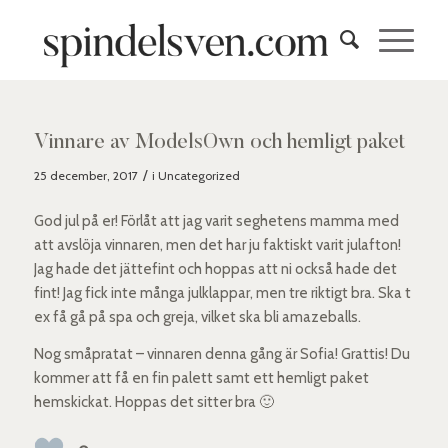
Vinnare av ModelsOwn och hemligt paket
/
25 december, 2017
i
Uncategorized
God jul på er! Förlåt att jag varit seghetens mamma med
att avslöja vinnaren, men det har ju faktiskt varit julafton!
Jag hade det jättefint och hoppas att ni också hade det
fint! Jag fick inte många julklappar, men tre riktigt bra. Ska t
ex få gå på spa och greja, vilket ska bli amazeballs.
Nog småpratat – vinnaren denna gång är Sofia! Grattis! Du
kommer att få en fin palett samt ett hemligt paket
hemskickat. Hoppas det sitter bra 🙂