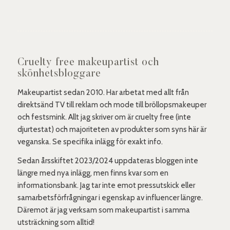
Cruelty free makeupartist och
skönhetsbloggare
Makeupartist sedan 2010. Har arbetat med allt från
direktsänd TV till reklam och mode till bröllopsmakeuper
och festsmink. Allt jag skriver om är cruelty free (inte
djurtestat) och majoriteten av produkter som syns här är
veganska. Se specifika inlägg för exakt info.
Sedan årsskiftet 2023/2024 uppdateras bloggen inte
längre med nya inlägg, men finns kvar som en
informationsbank. Jag tar inte emot pressutskick eller
samarbetsförfrågningar i egenskap av influencer längre.
Däremot är jag verksam som makeupartist i samma
utsträckning som alltid!