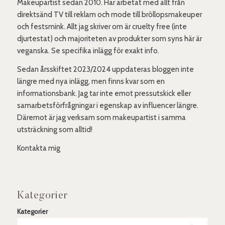
Makeupartist sedan 2010. Har arbetat med allt från
direktsänd TV till reklam och mode till bröllopsmakeuper
och festsmink. Allt jag skriver om är cruelty free (inte
djurtestat) och majoriteten av produkter som syns här är
veganska. Se specifika inlägg för exakt info.
Sedan årsskiftet 2023/2024 uppdateras bloggen inte
längre med nya inlägg, men finns kvar som en
informationsbank. Jag tar inte emot pressutskick eller
samarbetsförfrågningar i egenskap av influencer längre.
Däremot är jag verksam som makeupartist i samma
utsträckning som alltid!
Kontakta mig
Kategorier
Kategorier