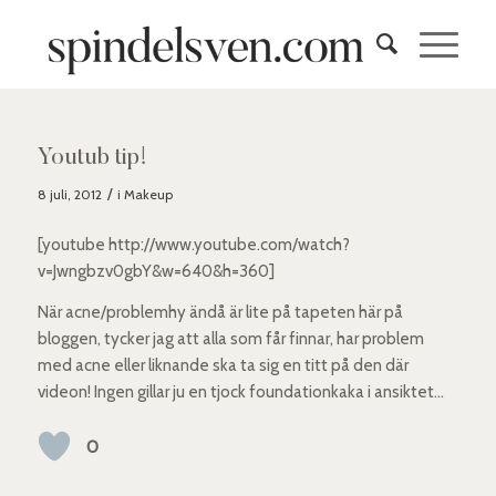
Youtub tip!
/
8 juli, 2012
i
Makeup
[youtube http://www.youtube.com/watch?
v=Jwngbzv0gbY&w=640&h=360]
När acne/problemhy ändå är lite på tapeten här på
bloggen, tycker jag att alla som får finnar, har problem
med acne eller liknande ska ta sig en titt på den där
videon! Ingen gillar ju en tjock foundationkaka i ansiktet…
0