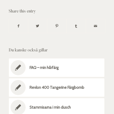
Share this entry
Du kanske också gillar
FAQ – min hårfärg
Revlon 400 Tangerine Färgbomb
Stammisarna i min dusch