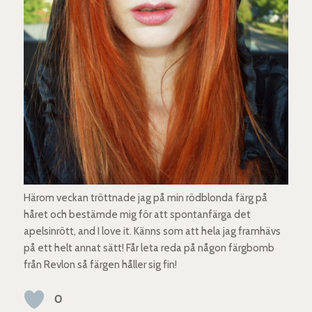
Härom veckan tröttnade jag på min rödblonda färg på
håret och bestämde mig för att spontanfärga det
apelsinrött, and I love it. Känns som att hela jag framhävs
på ett helt annat sätt! Får leta reda på någon färgbomb
från Revlon så färgen håller sig fin!
0