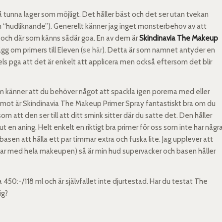
så tunna lager som möjligt. Det håller bäst och det ser utan tvekan
h “hudliknande”). Generellt känner jag inget monsterbehov av att
är och där som känns sådär goa. En av dem är
Skindinavia The Makeup
ägg om primers till Eleven (
se här
). Detta är som namnet antyder en
Dels pga att det är enkelt att applicera men också eftersom det blir
som känner att du behöver något att spackla igen porerna med eller
ot är Skindinavia The Makeup Primer Spray fantastiskt bra om du
 att den ser till att ditt smink sitter där du satte det. Den håller
 ut en aning. Helt enkelt en riktigt bra primer för oss som inte har någr
sen att hålla ett par timmar extra och fuska lite. Jag upplever att
klar med hela makeupen) så är min hud supervacker och basen håller
450:-/118 ml och är självfallet inte djurtestad. Har du testat The
ig?