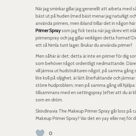
När jag sminkar gillar jag generellt att arbeta med 
bäst ut på huden (med bäst menar jag naturligt oc
använda primers, men ibland trillar det in någon h
Primer Spray
som jag fick testa när jag skrev ett inl
primerspray och jag gillar verkligen detta format! 
ett så himla tunt lager. Brukar du använda primer?
Men såhär är det; detta är inte en primer för dig 
som behöver något ordentligt nedmattande. Därem
vill jämna ut hudstrukturen något, på samma gång som
lite koll på oljighet, är lätt återfuktande och jämnar
större hudproblem, men på samma gång vill hjälpa ba
tillsammans med en settingspray (efter att du är 
som en dröm.
Skindinavia The Makeup Primer Spray går loss på ca 
Makeup Primer Spray? Var det en yay eller nej för d
0