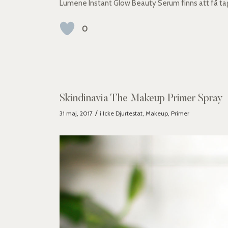
Lumene Instant Glow Beauty Serum finns att få tag
0
Skindinavia The Makeup Primer Spray
/
31 maj, 2017
i
Icke Djurtestat
,
Makeup
,
Primer