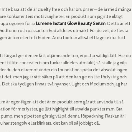
 Inte bara att de är cruelty free och har bra priser – de är med många
rare konkurrenters motsvarigheter. En produkt som jag inte riktigt
r upp ögonen för är
Lumene Instant Glow Beauty Serum
. Detta är ett
hudtonen och passar torr hud alldeles utmärkt. För du vet, de flesta
r torr eller fet i huden. Är du torr kan alltså ett lager extra fukt
färgad ger den en lätt utjämnande ton, vi pratar väldigt lätt. Har du
ill lite concealer (som funkar alldeles utmärkt) så skulle jag vilja
der du den däremot under din foundation spelar det absolut ingen
at det, men jag är rätt säker på att den kan ge en lite för lystrig och
n. Det ska tydligen finnas två nyanser, Light och Medium och jag har
är egentligen att det är en produkt som går att använda till så
on för mer lyster, ge lätt highlight till utvalda punkter m.m. Bra
g pump, men pipetten gör sig väl på denna förpackning. Flaskan är i
ar stengolv eller klinkers, det kan bli så jobbigt då.