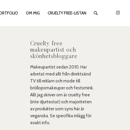
ORTFOLIO
OM MIG
CRUELTY FREE-LISTAN
Cruelty free
makeupartist och
skönhetsbloggare
Makeupartist sedan 2010. Har
arbetat med allt från direktsänd
TV till reklam och mode till
bröllopsmakeuper och festsmink.
Allt jag skriver om är cruelty free
(inte djurtestat) och majoriteten
av produkter som syns här är
veganska. Se specifika inlägg för
exakt info.