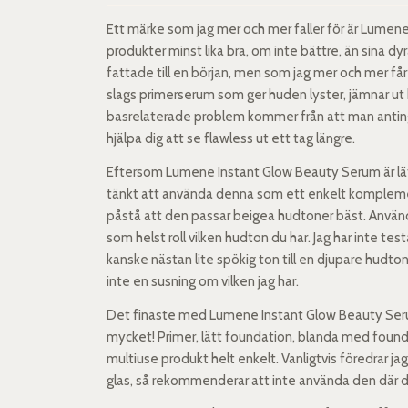
Ett märke som jag mer och mer faller för är Lumene!
produkter minst lika bra, om inte bättre, än sina dy
fattade till en början, men som jag mer och mer få
slags primerserum som ger huden lyster, jämnar ut 
basrelaterade problem kommer från att man antingen ä
hjälpa dig att se flawless ut ett tag längre.
Eftersom Lumene Instant Glow Beauty Serum är lätt 
tänkt att använda denna som ett enkelt komplement t
påstå att den passar beigea hudtoner bäst. Använ
som helst roll vilken hudton du har. Jag har inte test
kanske nästan lite spökig ton till en djupare hudto
inte en susning om vilken jag har.
Det finaste med Lumene Instant Glow Beauty Serum 
mycket! Primer, lätt foundation, blanda med foundati
multiuse produkt helt enkelt. Vanligtvis föredrar ja
glas, så rekommenderar att inte använda den där du h