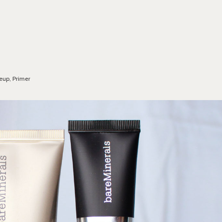
eup
,
Primer