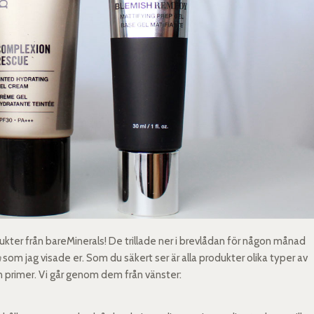
dukter från bareMinerals! De trillade ner i brevlådan för någon månad
n
som jag visade er. Som du säkert ser är alla produkter olika typer av
n primer. Vi går genom dem från vänster: