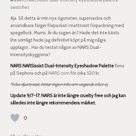
Aja. Så detta är min nya ögonsten, supervackra och
användbara färger förpackat i mattsvart förpackning med
spegellock. Mums. Är du sugen än? Hade det inte känts
lite orimligt hade jag definitivt köpt på mig några
upplagor… Har du testat någon av NARS Dual-
Intensityskyggorna?
NARS NARSissist Dual-Intensity Eyeshadow Palette
finns
på Sephora och på
NARS.com
för cirka 520 kr.
*Icke djurtestat, hittar ingen info om vegansk eller ej
Update 9/7-17: NARS är inte längre cruelty free och jag kan
således inte längre rekommendera märket.
0