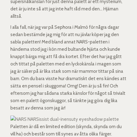
supersnålkänslan för just denna palett är ett mysterium,
det är ju inte så att jag inte haft råd med den… Hjärnan
alltså.
I alla fall, när jag var på Sephora i Malmö för några dagar
sedan bestämde jag mig för att nu jävlar köper jag den
sabla paletten! Med bland annat NARS-paletten i
händerna stod jag i kön med bultande hjärta och kunde
knappt bärga mig att få dra kortet. Efter det har jag gått
och tittat på paletten med en lyckokänsla i magen som
jag är säker på är lika stark som när mammor tittar på sina
barn. Om du bara visste hur dramatiskt det ens kändes att
sätta en pensel i skuggorna! Omg! Den är ju så fin! Och
eftersom jag har sådana starka känslor för något så trivialt
som en palett ögonskuggor, så tänkte jag göra dig lika
besatt av denna som jag är!
Paletten är då en limited edition (skynda, skynda om du
vill ha) och består som till synes av åtta olika färger.