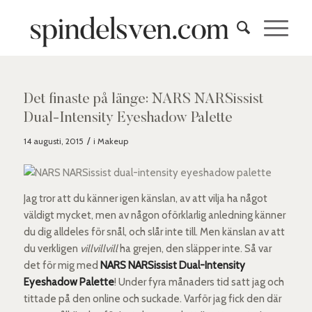
skriver:
Det finaste på länge: NARS NARSissist
Dual-Intensity Eyeshadow Palette
/
14 augusti, 2015
i
Makeup
Jag tror att du känner igen känslan, av att vilja ha något
väldigt mycket, men av någon oförklarlig anledning känner
du dig alldeles för snål, och slår inte till. Men känslan av att
du verkligen
villvillvill
ha grejen, den släpper inte. Så var
det för mig med
NARS NARSissist Dual-Intensity
Eyeshadow Palette
! Under fyra månaders tid satt jag och
tittade på den online och suckade. Varför jag fick den där