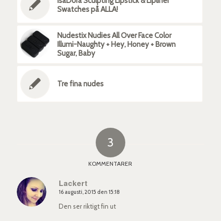
IsaDora Sculpting Lipstick & Lipliner
Swatches på ALLA!
Nudestix Nudies All Over Face Color
Illumi-Naughty + Hey, Honey + Brown
Sugar, Baby
Tre fina nudes
3
KOMMENTARER
Lackert
16 augusti, 2015 den 15:18
says:
Den ser riktigt fin ut