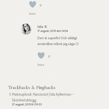
0
Svara
Ida K
17 augusti, 2015 den 14:36
says:
Den är superfin! Och väldigt
användbar måste jag säga 🙂
0
Svara
Trackbacks & Pingbacks
Makeuplook: Narcissist | Ida Kyllerman -
Skönhetsblogg
27 augusti, 2015 kl. 09:03