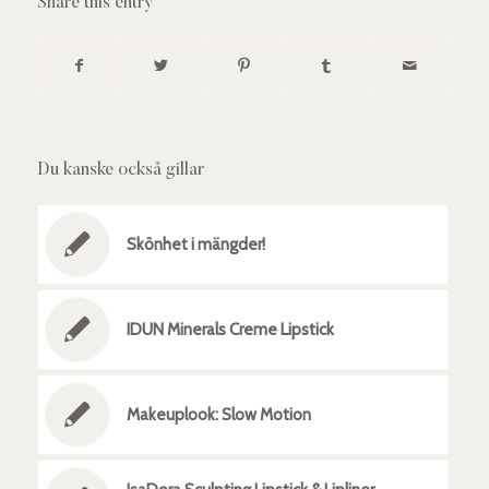
Share this entry
Du kanske också gillar
Skönhet i mängder!
IDUN Minerals Creme Lipstick
Makeuplook: Slow Motion