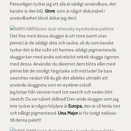
Personligen tycker jag att alla är väldigt användbara, det
kanske är den blå,
Giore
, som är något diskutabel i
användbarhet (dock älskar jag den).
Det fina med dessa skuggor är att torra (samt utan
primer) är de väldigt skira och vackra, så du som kanske
tycker det är lite svårt att hantera väldigt pigmenterade
skuggor kan med andra ord relativt enkelt skugga ögonen
med dessa. Använder du däremot dem blöta eller med
primer blir de otroligt färgstarka och mättade! Se bara
swatches nedan! Vill du går det alldeles utmärkt att
använda skuggorna som en eyeliner också!
Jag börjar från vänster med torr swatch och sedan blöt
swatch. Du ser säkert skillnad! Den enda skuggan som jag
inte tycker är någon höjdare är
Europa,
den är så himla trist
och tråkigt pigmenterad.
Ursa Major
är för övrigt exklusiv
till denna palett!