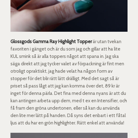
Glossgods Gamma Ray Highlight Topper
är utan tvekan
favoriten i gänget och är du som jag och gillar att ha lite
KUL smink så är alla toppers något att spana in. Jag ska
säga direkt att jag tycker valet av förpackning är fint men
otroligt opraktiskt, jag hade velat ha någon form av
stopper för det blir rätt lätt drälligt. Med det sagt så är
priset så pass lågt att jag kan komma över det, 89 kr är
inget för denna pärla. Det fina med denna nyans är att du
kan antingen arbeta upp dem, med t ex en Intensifier, och
få fram den gröna undertonen, eller så kan du använda
den lite mer lätt på handen. Då syns det enbart i ett fåtal
ljus att du har en grön highlighter. Rätt enkel att använda!