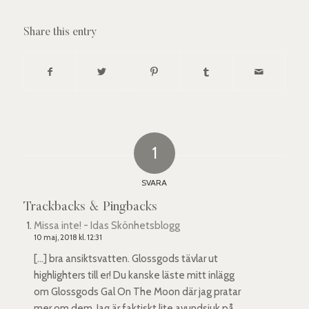
Share this entry
1
SVARA
Trackbacks & Pingbacks
Missa inte! - Idas Skönhetsblogg
10 maj, 2018 kl. 12:31
[…] bra ansiktsvatten. Glossgods tävlar ut
highlighters till er! Du kanske läste mitt inlägg
om Glossgods Gal On The Moon där jag pratar
mer om dem. Jag är faktiskt lite avundsjuk på