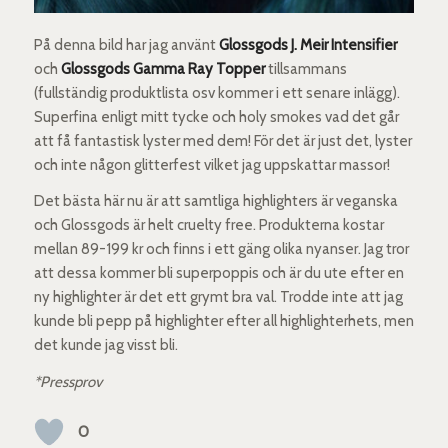
På denna bild har jag använt
Glossgods J. Meir Intensifier
och
Glossgods Gamma Ray Topper
tillsammans
(fullständig produktlista osv kommer i ett senare inlägg).
Superfina enligt mitt tycke och holy smokes vad det går
att få fantastisk lyster med dem! För det är just det, lyster
och inte någon glitterfest vilket jag uppskattar massor!
Det bästa här nu är att samtliga highlighters är veganska
och Glossgods är helt cruelty free. Produkterna kostar
mellan 89-199 kr och finns i ett gäng olika nyanser. Jag tror
att dessa kommer bli superpoppis och är du ute efter en
ny highlighter är det ett grymt bra val. Trodde inte att jag
kunde bli pepp på highlighter efter all highlighterhets, men
det kunde jag visst bli.
*Pressprov
0