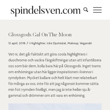
skriver:
Glossgods Gal On The Moon
/
12 april, 2018
i
Highlighter
,
Icke Djurtestat
,
Makeup
,
Veganskt
Vet ni, det går faktiskt att göra coola highlighters i
duochrome och vackra färgskiftningar utan att infantilisera
oss som bär dem, kolla bara här på Glossgods. Inget trams
om enhörningar utan här ligger inspirationen i kvinnor i
rymdyrken. Mycket ballare och helt klart mer relaterbart
för många av oss, inte för att jag någonsin kommer sätta
min fot i rymden frivilligt, men jag är inte heller sju år
gammal och drömmer om att vara en enhörning.