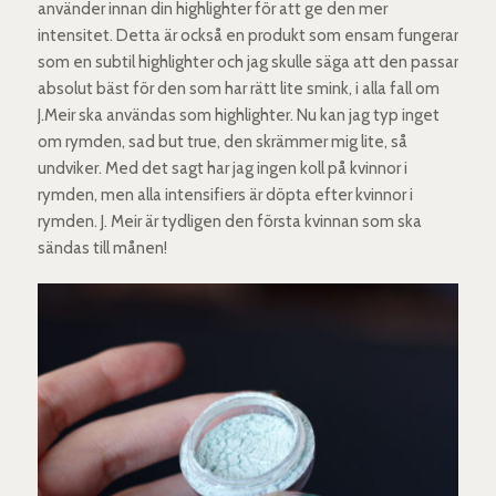
använder innan din highlighter för att ge den mer
intensitet. Detta är också en produkt som ensam fungerar
som en subtil highlighter och jag skulle säga att den passar
absolut bäst för den som har rätt lite smink, i alla fall om
J.Meir ska användas som highlighter. Nu kan jag typ inget
om rymden, sad but true, den skrämmer mig lite, så
undviker. Med det sagt har jag ingen koll på kvinnor i
rymden, men alla intensifiers är döpta efter kvinnor i
rymden. J. Meir är tydligen den första kvinnan som ska
sändas till månen!