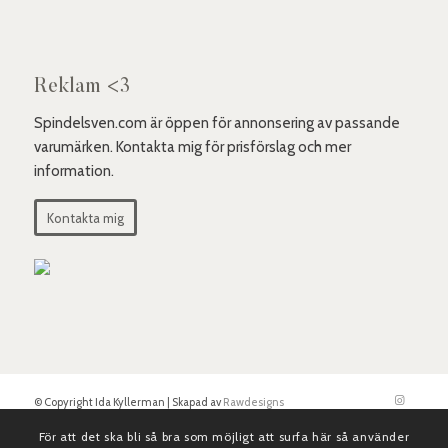
Reklam <3
Spindelsven.com är öppen för annonsering av passande
varumärken. Kontakta mig för prisförslag och mer
information.
Kontakta mig
© Copyright Ida Kyllerman | Skapad av
Rawdesigns
För att det ska bli så bra som möjligt att surfa här så använder