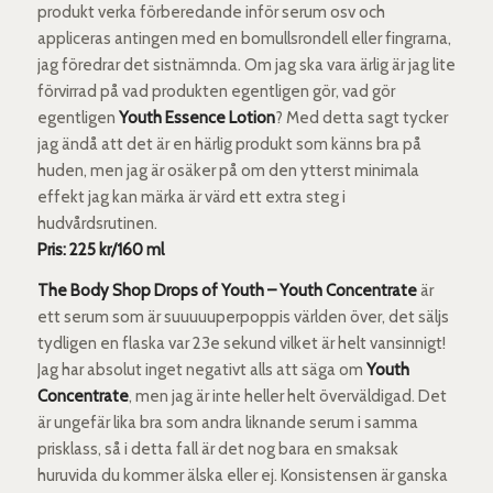
produkt verka förberedande inför serum osv och
appliceras antingen med en bomullsrondell eller fingrarna,
jag föredrar det sistnämnda. Om jag ska vara ärlig är jag lite
förvirrad på vad produkten egentligen gör, vad gör
egentligen
Youth Essence Lotion
? Med detta sagt tycker
jag ändå att det är en härlig produkt som känns bra på
huden, men jag är osäker på om den ytterst minimala
effekt jag kan märka är värd ett extra steg i
hudvårdsrutinen.
Pris: 225 kr/160 ml
The Body Shop Drops of Youth – Youth Concentrate
är
ett serum som är suuuuuperpoppis världen över, det säljs
tydligen en flaska var 23e sekund vilket är helt vansinnigt!
Jag har absolut inget negativt alls att säga om
Youth
Concentrate
, men jag är inte heller helt överväldigad. Det
är ungefär lika bra som andra liknande serum i samma
prisklass, så i detta fall är det nog bara en smaksak
huruvida du kommer älska eller ej. Konsistensen är ganska