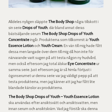
Alldeles nyligen släppte
The Body Shop
några tillskott i
sin serie
Drops of Youth
, där bland annat deras
bästsäljande serum
The Body Shop Drops of Youth
Concentrate
ingår. Produkterna som tillkommit är
Youth
Essence Lotion
och
Youth Cream
. En vän till mig hade fått
dessa men langade över dem till mig då hon inte för
närvarande varit sugen på att testa någon ny hudvård,
men också eftersom jag total älskar
Eye Concentrate
ur
samma serie. Just eftersom jag är så himla förtjust i
ögonserumet ur denna serie var jag väldigt pepp på att
testa produkterna, men jag känner att jag har fått lite
blandade känslor av produkterna.
The Body Shop Drops of Youth – Youth Essence Lotion
ska användas efter ansiktsvätt och ansiktsvatten, men
innan serum och ansiktskräm. Vad jag förstår ska denna