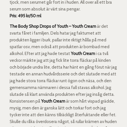
tjock, men serumet går fort in i huden. All over all ett bra
serum som absolut är värt sina pengar.
Pris: 495 kr/50 ml
The Body Shop Drops of Youth – Youth Cream
är det
svarta fåret i familjen. Dels hatar jag faktumet att
produkten ligger i burk, pallar inte riktigt hålla på med
spatlar osv, men också att produkten är bombad med
alkohol. Efter att jag hade testat
Youth Cream
i ca två
veckor märkte jag att jag fick lite torra fläckar på kinden
och började undra lite, detta har hänt en gång förut när jag
testade en annan hudvårdsserie och det slutade med att
jag hade stora torra fläckar runt ögon och näsa, och den
gemensamma nämnaren i dessa fall stavas alkohol. Jag
slutade så klart använda produkten efter jag insåg detta.
Konsistensen på
Youth Cream
är som hårt vispad grädde,
mysig, men den är ganska lätt och torkar fort och jag
tycker inte att den känns tillräckligt återfuktande eller fet.
Skulle du råka överdosera något, så rullar krämen av huden