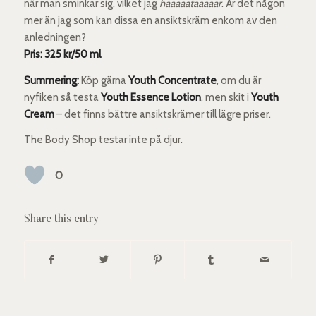
när man sminkar sig, vilket jag
haaaaataaaaar
. Är det någon
mer än jag som kan dissa en ansiktskräm enkom av den
anledningen?
Pris: 325 kr/50 ml
Summering:
Köp gärna
Youth Concentrate
, om du är
nyfiken så testa
Youth Essence Lotion
, men skit i
Youth
Cream
– det finns bättre ansiktskrämer till lägre priser.
The Body Shop testar inte på djur.
0
Share this entry