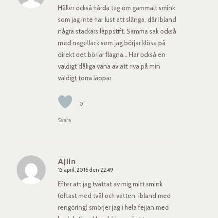
Håller också hårda tag om gammalt smink
som jag inte har lust att slänga, där ibland
några stackars läppstift. Samma sak också
med nagellack som jag börjar klösa på
direkt det börjar flagna… Har också en
väldigt dåliga vana av att riva på min
väldigt torra läppar
0
Svara
Ajlin
15 april, 2016 den 22:49
says:
Efter att jag tvättat av mig mitt smink
(oftast med tvål och vatten, ibland med
rengöring) smörjer jag i hela fejjan med