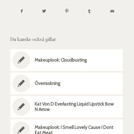
Du kanske också gillar
Makeuplook: Cloudbusting
Överraskning
Kat Von D Everlasting Liquid Lipstick Bow
N Arrow
Makeuplook: I Smell Lovely Cause I Dont
Eat Meat