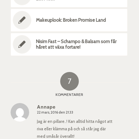
Makeuplook: Broken Promise Land
Nisim Fast – Schampo & Balsam som får
håret att växa fortare!
7
KOMMENTARER
Annape
22 mars, 2016 den 21:33
says:
Jag är en pillare..! Kan alltid hitta något att
riva eller klämma på och så står jag där
med småsår överallt!