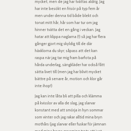
mycket, men de jag har tvättas aldrig. Jag
har inte besökt en frisör på typ fem år
men under denna tid både blekt och
tonat mitt hår, hår som har tur om jag
hinner tvätta det en gång i veckan. Jag
hatar att klippa naglarna (!) så jag har flera
gånger gjort mig skyldig till de där
häxklorna du skyr; såpass att det kan
raspa när jag tar mig fram barfota på
hårda underlag, sängkläder har också fått
sätta livet till (men jag har blivit mycket
bättre på senare år, motion och klor går
inte ihop!)
Jag kan inte låta bli att pilla och klämma
på kvisslor av alla de slag, jag slarvar
konstant med att smörja in hyn sommar
som vinter och jag rakar alltid mina bryn
mothårs (jag slarvar eller fuskar för jämnan