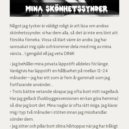
Något jag tycker är väldigt roligt är att läsa om andras
skönhetssynder, vi har dem alla, så det är inte ens lönt att
försöka förneka. Vissa så klart värre än andra. Jag har
rannsakat mig själv och kommer dela med mig av mina
värsta… I gengäld vill jag veta DINA!
• Jag behåller mina privata läppstift alldeles för länge.
Vanligtvis har läppstift en hållbarhet på mellan 12-24
månader – jag har ett som är fem år gammalt som jag
fortfarande använder…
• Trots bättre vetande skrapar jag ofta bort mitt nagellack.
Har jag gellack (fuskbyggesversionen en kan göra hemma)
så drar jag bort det. Mina naglar är ofta rätt risiga. Jag klarar
mig i typ två månader i stöten innan jag misshandlar
sönder dem.
• Jag sitter och pillar bort slitna hårtoppar när jag har tråkigt