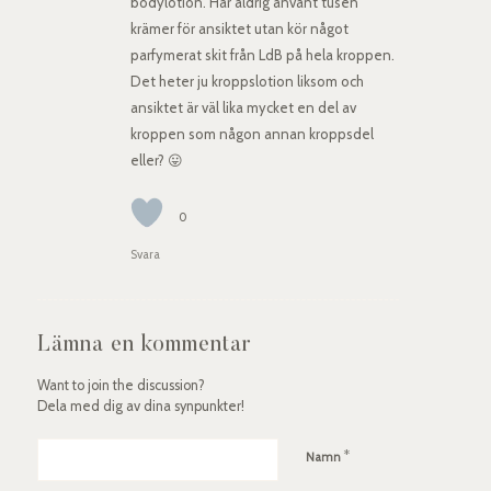
bodylotion. Har aldrig använt tusen
krämer för ansiktet utan kör något
parfymerat skit från LdB på hela kroppen.
Det heter ju kroppslotion liksom och
ansiktet är väl lika mycket en del av
kroppen som någon annan kroppsdel
eller? 😛
0
Svara
Lämna en kommentar
Want to join the discussion?
Dela med dig av dina synpunkter!
*
Namn