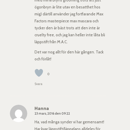
med mina bryns grooming trots att just
ögonbryn är lite utav en besatthet hos
mig) därtill använder jag fortfarande Max
Factors masterpiece max mascara och
tycker den är bäst trots att den inte är
cruelty free, och jag kan heller inte låta bli
läppstift från M.A.C.
Det var nog allt för den här gången. Tack
och förlåt!
0
Svara
Hanna
23 mars, 2016 den 09:22
says:
Ha, vad många synder vi har gemensamt!
Har kvar läppstift/läppglans alldeles för