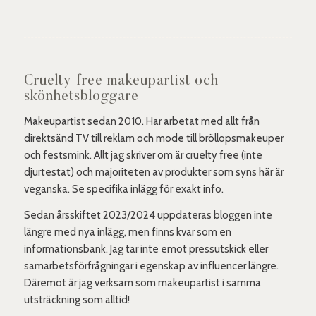
Cruelty free makeupartist och
skönhetsbloggare
Makeupartist sedan 2010. Har arbetat med allt från
direktsänd TV till reklam och mode till bröllopsmakeuper
och festsmink. Allt jag skriver om är cruelty free (inte
djurtestat) och majoriteten av produkter som syns här är
veganska. Se specifika inlägg för exakt info.
Sedan årsskiftet 2023/2024 uppdateras bloggen inte
längre med nya inlägg, men finns kvar som en
informationsbank. Jag tar inte emot pressutskick eller
samarbetsförfrågningar i egenskap av influencer längre.
Däremot är jag verksam som makeupartist i samma
utsträckning som alltid!