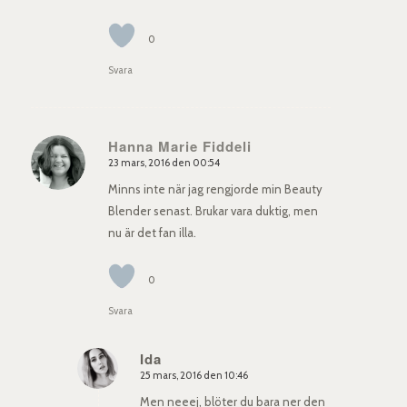
0
Svara
Hanna Marie Fiddeli
23 mars, 2016 den 00:54
says:
Minns inte när jag rengjorde min Beauty
Blender senast. Brukar vara duktig, men
nu är det fan illa.
0
Svara
Ida
25 mars, 2016 den 10:46
says:
Men neeej, blöter du bara ner den