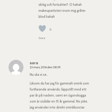
skitig och fortsätter? :O hahah
makeupartisten inom mig gråter
blod hahah
0
Svara
sara
23 mars, 2016 den 08:39
says:
Nu ska vi se..
Liksom du har jag för gammalt smink som
fortfarande används; läppstift med ett
par år på nacken, samt en ögonskugga
som är sisådär en 15 år gammal. No joke.
Jag använder inte direkt sminkborstar