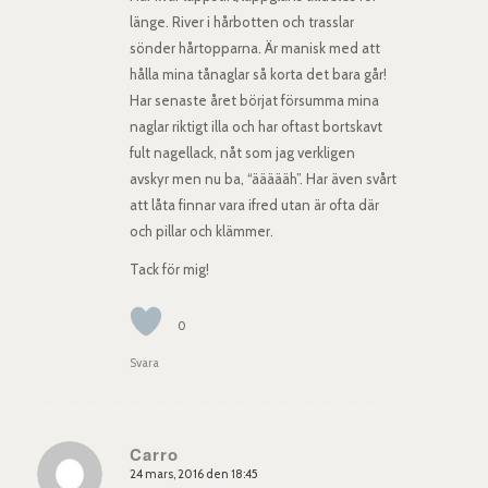
länge. River i hårbotten och trasslar
sönder hårtopparna. Är manisk med att
hålla mina tånaglar så korta det bara går!
Har senaste året börjat försumma mina
naglar riktigt illa och har oftast bortskavt
fult nagellack, nåt som jag verkligen
avskyr men nu ba, “äääääh”. Har även svårt
att låta finnar vara ifred utan är ofta där
och pillar och klämmer.
Tack för mig!
0
Svara
Carro
24 mars, 2016 den 18:45
says: