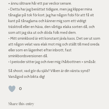
= ännu slitnare hår ett par veckor senare.
• Detta har jag berättat tidigare, men jag klipper mina
tånaglar på tok för kort. Jag har någon fobi för att få vit
kant på tånaglarna och känner mig som ett vidrigt
träsktroll eller en häxa, den vårtiga elaka sorten då, och
som att jag ska ut och döda folk med dem.
• Mitt sminkbord är ett konstant jävla kaos. Det ser ut som
att någon velat vara elak mot mig och ställt till med oreda
eller som en lägenhet efter inbrott, fast
sminkbordsversionen då.
• I perioder sitter jag och river mig i hårbottnen = småsår.
Så shoot, vad gör du själv? Vilken är din värsta synd?
Varsågod och bikta dig!
0
Share this entry