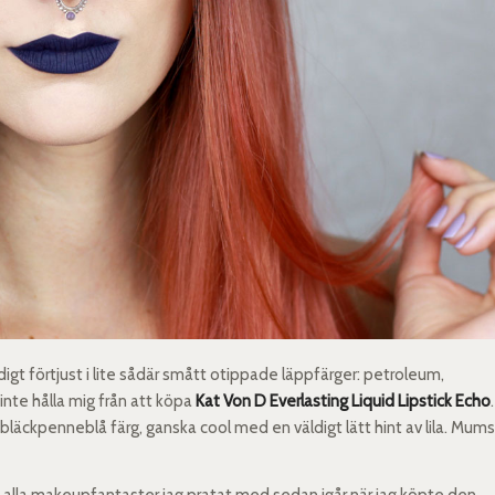
digt förtjust i lite sådär smått otippade läppfärger: petroleum,
 inte hålla mig från att köpa
Kat Von D Everlasting Liquid Lipstick Echo
.
k bläckpenneblå färg, ganska cool med en väldigt lätt hint av lila. Mum
l alla makeupfantaster jag pratat med sedan igår när jag köpte den