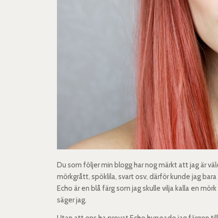
Du som följer min blogg har nog märkt att jag är väl
mörkgrått, spöklila, svart osv, därför kunde jag bara
Echo är en blå färg som jag skulle vilja kalla en mör
säger jag.
Utan att ens ha provat Echo hypeade jag färgen til