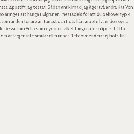
sta läppstift jag testat. Sådan antiklimax! Jag äger två andra Kat Von
ho är inget att hänga i julgranen. Mestadels för att du behöver typ 4
utom är den torrare än torrast och trots hårt arbete lyser den egna
ade dessutom Echo som eyeliner, vilket fungerade snäppet bättre,
ra är färgen inte smular eller rinner. Rekommenderar ej trots fin!