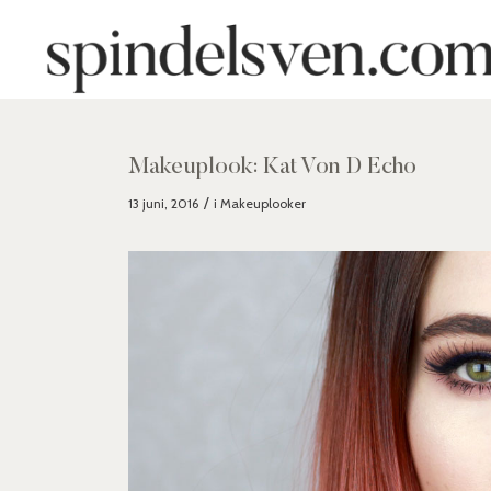
Makeuplook: Kat Von D Echo
/
13 juni, 2016
i
Makeuplooker