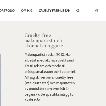
ORTFOLIO
OM MIG
CRUELTY FREE-LISTAN
Cruelty free
makeupartist och
skönhetsbloggare
Makeupartist sedan 2010. Har
arbetat med allt från direktsänd
TV till reklam och mode till
bröllopsmakeuper och festsmink.
Allt jag skriver om är cruelty free
(inte djurtestat) och majoriteten
av produkter som syns här är
veganska. Se specifika inlägg för
exakt info.