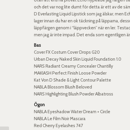
och det var nog lite dumt för detta är ett av de säm
D Everlasting Liquid Lipstick som jag älskar, men Ec
lager innan du har en ok täckning på läpparna, dess
läppfärgen genom i “läppvecken” när en ler. Test
men jag är inte impad. Det enda som egentligen är b
Bas
Cover FX Costum Cover Drops G20
Urban Decay Naked Skin Liquid Foundation 1.0
NARS Radiant Creamy Concealer Chantilly
MAKIASH Perfect Finish Loose Powder
Kat Von D Shade & Light Contour Palette
NABLA Blossom Blush Beloved
NARS Highlighting Blush Powder Albatross
Ögon
NABLA Eyeshadow Water Dream + Circle
NABLA Le Film Noir Mascara
Red Cherry Eyelashes 747