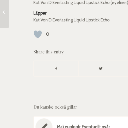
Kat Von D Everlasting Liquid Lipstick Echo (eyeliner
Hur får man långt hår?
Läppar
Kat Von D Everlasting Liquid Lipstick Echo
0
Share this entry
Du kanske också gillar
Makeuplook: Eventuellt nyår