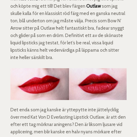
och köpte mig ett till! Det blev färgen
Outlaw
som jag
skulle kalla för en klassiskt röd färg med en ganska neutral
ton, blå underton om jag måste välja. Precis som Bow N’
Arrow sitter på Outlaw helt fantastiskt bra, fadear snyggt
och glider på som en dröm. Definitivt ett av de skönaste
liquid lipsticks jag testat, för let’s be real, vissa liquid
lipsticks känns helt vedervärdiga på läpparna och sitter
inte heller särskilt bra.
Det enda som jag kanske är yttepytte inte jättelycklig
över med Kat Von D Everlasting Lipstick Outlaw, är att den
efter ett tag mörknar aningens? Den är liksom ljusare vid
applicering, men blir kanske en halv nyans mörkare efter