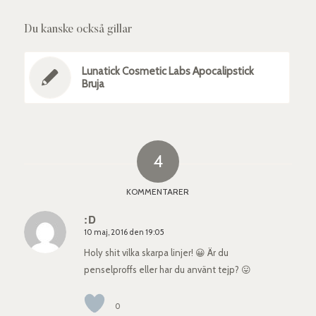
Du kanske också gillar
Lunatick Cosmetic Labs Apocalipstick
Bruja
4
KOMMENTARER
:D
10 maj, 2016 den 19:05
says:
Holy shit vilka skarpa linjer! 😀 Är du
penselproffs eller har du använt tejp? 😛
0