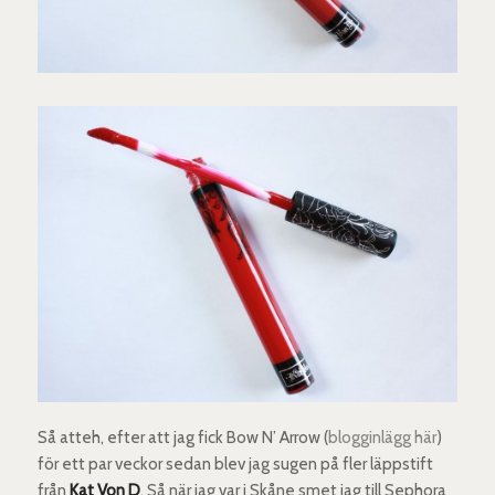
Så atteh, efter att jag fick Bow N’ Arrow (
blogginlägg här
)
för ett par veckor sedan blev jag sugen på fler läppstift
från
Kat Von D
. Så när jag var i Skåne smet jag till Sephora