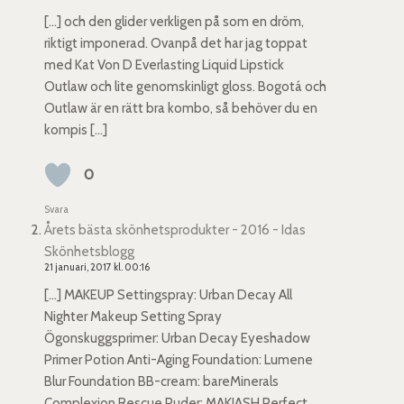
[…] och den glider verkligen på som en dröm,
riktigt imponerad. Ovanpå det har jag toppat
med Kat Von D Everlasting Liquid Lipstick
Outlaw och lite genomskinligt gloss. Bogotá och
Outlaw är en rätt bra kombo, så behöver du en
kompis […]
0
Svara
Årets bästa skönhetsprodukter - 2016 - Idas
Skönhetsblogg
21 januari, 2017 kl. 00:16
[…] MAKEUP Settingspray: Urban Decay All
Nighter Makeup Setting Spray
Ögonskuggsprimer: Urban Decay Eyeshadow
Primer Potion Anti-Aging Foundation: Lumene
Blur Foundation BB-cream: bareMinerals
Complexion Rescue Puder: MAKIASH Perfect