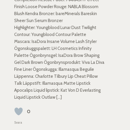
Finish Loose Powder Rouge: NABLA Blossom
Blush Kendra Bronzer: bareMinerals Bareskin
Sheer Sun Serum Bronzer
Highlighter: Youngblood Lunar Dust Twilight
Contour: Youngblood Contour Palette
Mascara: IsaDora Insane Volume Lash Styler
Ögonskuggspalett: LH Cosmetics Infinity
Palette Ögonbrynsgel: IsaDora Brow Shaping
Gel Dark Brown Ögonbrynsprodukt: Viva La Diva
Fine Liner Ögonskugga: Illamasqua Beguile
Läppenna: Charlotte Tilbury Lip Cheat Pillow
Talk Läppstift: Illamasqua Matte Lipstick
Apocalips Liquid lipstick: Kat Von D Everlasting
Liquid Lipstick Outlaw […]
0
Svara